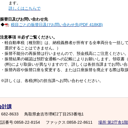
ます。
詳しくはこちらで
4.振替日及びお問い合わせ先
◆
税目ごとの振替日及びお問い合わせ先(PDF 418KB)
5.注意事項 ※必ずご覧ください。
・軽自動車税［種別割］は、納税義務者が所有する全車両分を一括して
選択することはできません。）
・振替不能分の再振替は行いませんので、預金残高にご注意ください
・振替結果の確認は預貯金通帳への記帳によりお願いします。領収書（
(料)により取扱いが異なりますので、詳しくは各担当課までお問い合
・振替内容や振替口座を変更する、または口座振替を廃止する際は取扱
※詳しくは、各税(料)の担当課へお問い合わせください。
会計課
682-8633
鳥取県倉吉市堺町2丁目253番地1
話番号:0858-22-8154
ファックス:0858-22-8611
場所:第2庁舎1階