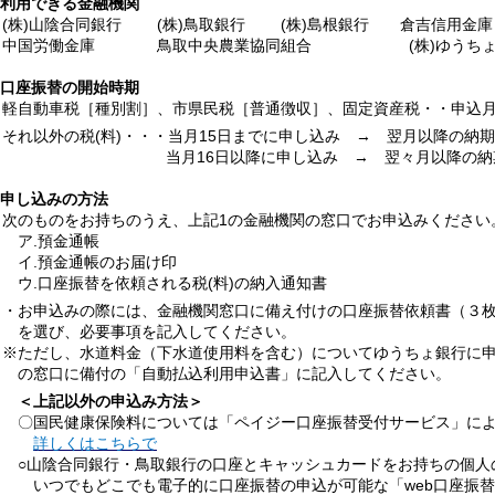
1.利用できる金融機関
(株)山陰合同銀行 (株)鳥取銀行 (株)島根銀行 倉吉信
中国労働金庫 鳥取中央農業協同組合 (株)ゆうちょ
2.口座振替の開始時期
軽自動車税［種別割］、市県民税［普通徴収］、固定資産税・・申込月
それ以外の税(料)・・・当月15日までに申し込み → 翌月以降の納
当月16日以降に申し込み → 翌々月以降の納期分
3.申し込みの方法
次のものをお持ちのうえ、上記1の金融機関の窓口でお申込みください
ア.預金通帳
イ.預金通帳のお届け印
ウ.口座振替を依頼される税(料)の納入通知書
・お申込みの際には、金融機関窓口に備え付けの口座振替依頼書（３枚複
を選び、必要事項を記入してください。
※ただし、水道料金（下水道使用料を含む）についてゆうちょ銀行に申
の窓口に備付の「自動払込利用申込書」に記入してください。
＜上記以外の申込み方法＞
〇国民健康保険料については「ペイジー口座振替受付サービス」によ
詳しくはこちらで
○山陰合同銀行・鳥取銀行の口座とキャッシュカードをお持ちの個人
いつでもどこでも電子的に口座振替の申込が可能な「web口座振替