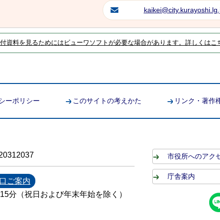
kaikei@city.kurayoshi.lg.
付資料を見るためにはビューワソフトが必要な場合があります。詳しくはこ
シーポリシー
このサイトの考えかた
リンク・著作
0312037
市役所へのアク
庁舎案内
口ご案内
時15分（祝日および年末年始を除く）