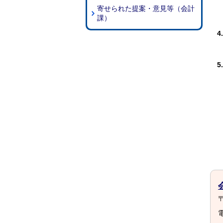
寄せられた提案・意見等（会計
課）
〒
電