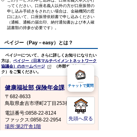
このサービスの申し込みは、口座名義人本人が行
ってください。口座名義人以外の方が口座振替の
申し込み手続きをされたい場合は、金融機関の窓
口において、口座振替依頼書で申し込みください
（通帳、通帳の届出印、納付通知書および本人確
認書類の持参が必要です）。
ペイジー（Pay－easy）とは？
ペイジーについて、さらに詳しくお知りになりたい
方は、
ペイジー（日本マルチペイメントネットワーク
協議会）のホームページ
（外部サイトへリン
ク）をご覧ください。
チャットで質問
健康福祉部 保険年金課
〒682-8633
鳥取県倉吉市堺町2丁目253番地1
電話番号:0858-22-8124
先頭へ戻る
ファックス:0858-22-2954
場所:第2庁舎1階