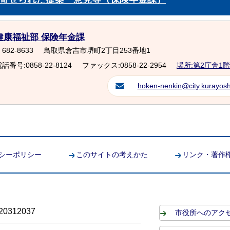
健康福祉部 保険年金課
682-8633
鳥取県倉吉市堺町2丁目253番地1
話番号:0858-22-8124
ファックス:0858-22-2954
場所:第2庁舎1階
hoken-nenkin@city.kurayoshi
シーポリシー
このサイトの考えかた
リンク・著作
0312037
市役所へのアク