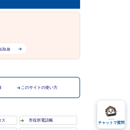
.lg.jp
権
このサイトの使い方
セス
市役所電話帳
チャットで質問