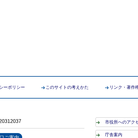
シーポリシー
このサイトの考えかた
リンク・著作
0312037
市役所へのアク
庁舎案内
口ご案内