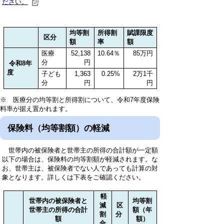
ださい。
均等割
所得割
賦課限度
区分
額
率
額
医療
52,138
10.64％
85万円
分
円
令和8年
度
子ども
1,363
0.25%
2万1千
分
円
円
※ 医療分の均等割と所得割について、令和7年度保険
料率が据え置かれます。
保険料（均等割額）の軽減
世帯内の被保険者と世帯主の所得の合計額が一定額
以下の場合は、保険料の均等割額が軽減されます。な
お、世帯主は、被保険者でない人であっても計算の対
象となります。詳しくは下表をご確認ください。
軽
世帯内の被保険者と
均等割
減
区
世帯主の所得の合計
額（年
割
分
額
額）
合