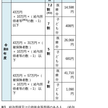
7.2
医
14,598
割
療
円
43万円
(※2)
分
＋ 10万円 ×（ 給与所
子
(※1)
得者等
の数 －1）
7
ど
以下
408円
割
も
分
医
26,069
療
43万円 ＋ 31万円 ×（
円
令
分
被保険者数 ）
和8
5
＋ 10万円 ×（ 給与所
子
年
割
得者等の数 －1） 以
ど
度
681円
下
も
分
医
41,710
療
43万円 ＋ 57万円×（
円
分
被保険者数 ）
2
＋ 10万円 ×（ 給与所
子
割
得者等の数 －1） 以
ど
1,090
下
も
円
分
※1
給与所得又は公的年金等所得のある人。（給与