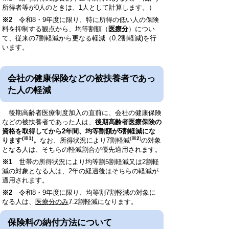
所得者等が0人のときは、1人として計算します。）
※2
令和8・9年度に限り、特に所得の低い人の保険
料を抑制する観点から、均等割額（
医療分
）につい
て、従来の7割軽減から更なる軽減（0.2割軽減)を行
います。
会社の健康保険などの被扶養者であっ
た人の軽減
後期高齢者医療制度加入の直前に、会社の健康保険
などの被扶養者であった人は、
後期高齢者医療保険の
資格を取得してから2年間、
均等割額が5割軽減にな
(※1)
(
※2
)
ります
。
なお、所得状況により7割軽減
の対象
となる人は、そちらの軽減割合が優先適用されます。
※1
世帯の所得状況により均等割5割軽減又は2割軽
減の対象となる人は、2年の経過後はそちらの軽減が
適用されます。
※2
令和8・9年度に限り、均等割7割軽減の対象に
なる人は、
医療分のみ
7.2割軽減になります。
保険料の納付方法について