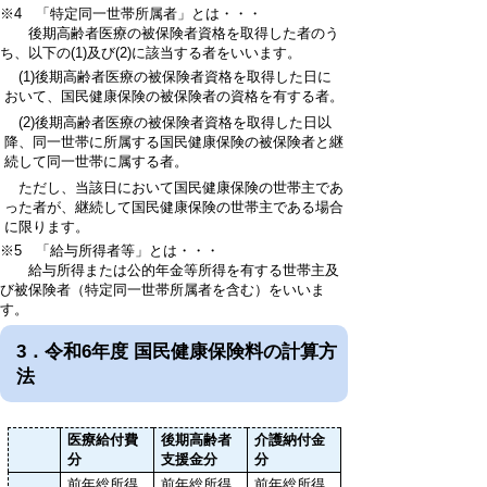
※4 「特定同一世帯所属者」とは・・・
後期高齢者医療の被保険者資格を取得した者のう
ち、以下の(1)及び(2)に該当する者をいいます。
(1)後期高齢者医療の被保険者資格を取得した日に
おいて、国民健康保険の被保険者の資格を有する者。
(2)
後期高齢者医療の被保険者資格を取得した日以
降、同一世帯に所属する国民健康保険の被保険者と継
続して同一世帯に属する者。
ただし、当該日において国民健康保険の世帯主であ
った者が、継続して国民健康保険の世帯主である場合
に限ります。
※5 「給与所得者等」とは・・・
給与所得または公的年金等所得を有する世帯主及
び被保険者（特定同一世帯所属者を含む）をいいま
す。
3．令和6年度 国民健康保険料の計算方
法
医療給付費
後期高齢者
介護納付金
分
支援金分
分
前
年総所得
前年総所得
前年総所得