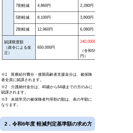
7割軽減
4,860円
2,280円
5割軽減
8,100円
3,800円
2割軽減
12,960円
6,080円
240,000円
賦課限度額
（政令による改
650,000円
（令和5年度：220,000
正）
円）
※1 医療給付費分・後期高齢者支援金分は、被保険
者全員に賦課されます。
※2 介護納付金分は、40歳から64歳までの方のみに
賦課されます。
※3 未就学児の被保険者均等割の額は、表の半額に
なります。
2．令和6年度 軽減判定基準額の求め方