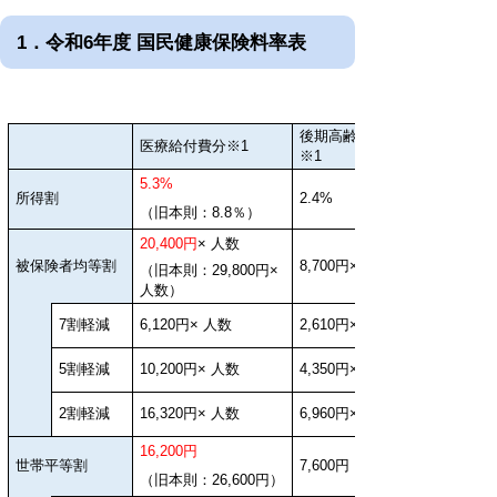
1．令和6年度 国民健康保険料率表
後期高齢者支援金分
医療給付費分※1
※1
5.3%
所得割
2.4%
（旧本則：8.8％）
20,400円
× 人数
被保険者均等割
8,700円× 人数
（旧本則：29,800円×
人数）
7割軽減
6,120円× 人数
2,610円× 人数
5割軽減
10,200円× 人数
4,350円× 人数
2割軽減
16,320円× 人数
6,960円× 人数
16,200円
世帯平等割
7,600円
（旧本則：26,600円）