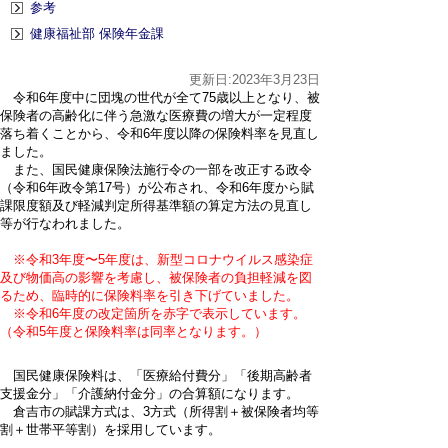
参考
健康福祉部 保険年金課
更新日:2023年3月23日
令和6年度中に団塊の世代が全て75歳以上となり、被
保険者の高齢化に伴う急激な医療費の増大が一定程度
落ち着くことから、令和6年度以降の保険料率を見直し
ました。
また、国民健康保険法施行令の一部を改正する政令
（令和6年政令第17号）が公布され、令和6年度から賦
課限度額及び軽減判定所得基準額の算定方法の見直し
等が行なわれました。
※令和3年度〜5年度は、新型コロナウイルス感染症
及び物価高の影響を考慮し、被保険者の負担軽減を図
るため、臨時的に保険料率を引き下げていました。
※令和6年度の改定箇所を赤字で表示しています。
（令和5年度と保険料率は同率となります。）
国民健康保険料は、「医療給付費分」「後期高齢者
支援金分」「介護納付金分」の合算額になります。
倉吉市の賦課方式は、3方式（所得割＋被保険者均等
割＋世帯平等割）を採用しています。