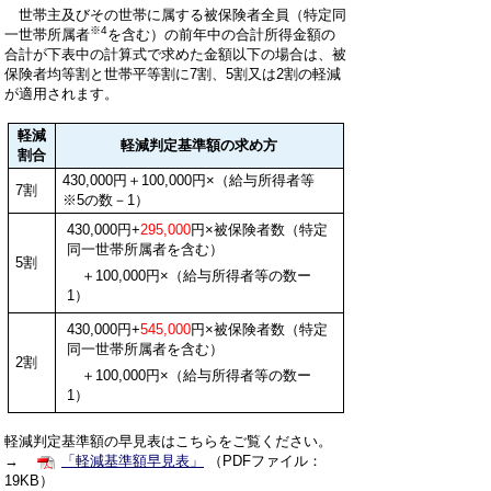
世帯主及びその世帯に属する被保険者全員（特定同
※4
一世帯所属者
を含む）の前年中の合計所得金額の
合計が下表中の計算式で求めた金額以下の場合は、被
保険者均等割と世帯平等割に7割、5割又は2割の軽減
が適用されます。
軽減
軽減判定基準額の求め方
割合
430,000円＋100,000円×（給与所得者等
7割
※5
の数－1）
430,000円+
295,000
円×被保険者数（特定
同一世帯所属者を含む）
5割
＋100,000円×（給与所得者等の数ー
1）
430,000円+
545,000
円×被保険者数（特定
同一世帯所属者を含む）
2割
＋100,000円×（給与所得者等の数ー
1）
軽減判定基準額の早見表はこちらをご覧ください。
→
「軽減基準額早見表」
（PDFファイル：
19KB）