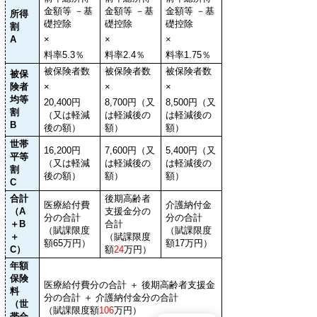
金額等 －基
金額等 －基
金額等 －基
所得
礎控除
礎控除
礎控除
割
A
×
×
×
料率5.3％
料率2.4％
料率1.75％
被保険者数
被保険者数
被保険者数
被保
険者
×
×
×
均等
20,400円
8,700円（又
8,500円（又
割
（又は軽減
は軽減後の
は軽減後の
B
後の額）
額）
額）
世帯
16,200円
7,600円
（又
5,400円
（又
平等
（又は
軽減
は軽減後の
は軽減後の
割
後の額）
額）
額）
C
合計
後期高齢者
医療給付費
介護納付金
（A
支援金分の
分の合計
分の合計
＋B
合計
（賦課限度
（賦課限度
＋
（賦課限度
額65万円）
額
17万円
）
C）
額
24
万円）
年額
保険
医療給付費分の合計 ＋ 後期高齢者支援金
料
分の合計 ＋ 介護納付金分の合計
（世
（賦課限度
額
106
万円）
帯合