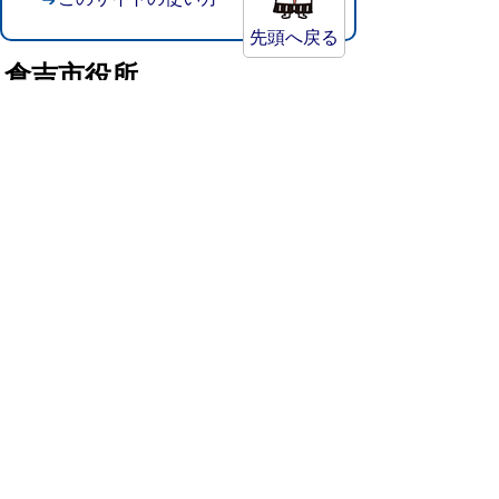
先頭へ戻る
倉吉市役所
法人番号：8000020312037
〒682-8611 鳥取県倉吉市葵町722
窓口ご案内
開庁時間：平日午前8時30分～午後5時15分
（祝日および年末年始を除く）
TEL:
0858-22-8111
FAX:0858-22-1087
市役所へのアクセス
市役所電話帳
庁舎案内
統計情報・人口情報