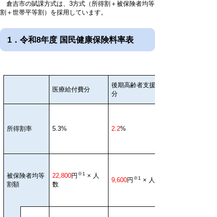
倉吉市の賦課方式は、3方式（所得割＋被保険者均等
割＋世帯平等割）を採用しています。
1．令和8年度 国民健康保険料率表
後期高齢者支援金
医療給付費分
分
所得割率
5.3%
2.2
%
※1
被保険者均等
22,800
円
×
人
※1
9,600
円
× 人数
割額
数