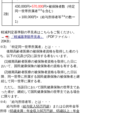
430,000円+
570,000
円×被保険者数（特定
※3
同一世帯所属者
を含む）
2割
※4
＋100,000円×（給与所得者等
の数ー
1）
軽減判定基準額の早見表はこちらをご覧ください。
→
「軽減基準額早見表」
（PDFファイル：
20KB）
※3）「特定同一世帯所属者」とは・・・
後期高齢者医療の被保険者資格を取得した者のう
ち、以下の(1)及び(2)に該当する者をいいます。
(1)後期高齢者医療の被保険者資格を取得した日に
おいて、国民健康保険の被保険者の資格を有する者。
(2)
後期高齢者医療の被保険者資格を取得した日以
降、同一世帯に所属する国民健康保険の被保険者と継
続して同一世帯に属する者。
ただし、当該日において国民健康保険の世帯主であ
った者が、継続して国民健康保険の世帯主である場合
に限ります。
※4）「給与所得者等」とは・・・
給与所得（
給与収入55万円超
）または公的年金等
所得（
65歳未満：年金収入60万円超、65歳以上：年金