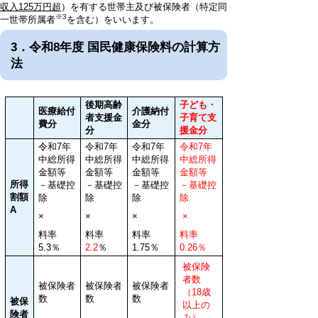
収入125万円超
）を有する世帯主及び被保険者（特定同
※3
一世帯所属者
を含む）をいいます。
3．令和8年度 国民健康保険料の計算方
法
後期高齢
子ども・
医療給付
介護納付
者支援金
子育て支
費分
金分
分
援金分
令和7
年
令和7
年
令和7
年
令和7年
中総所得
中
総所得
中
総所得
中総所得
金額等
金額等
金額等
金額等
所得
－基礎控
－基礎控
－基礎控
－基礎控
割額
除
除
除
除
A
×
×
×
×
料率
料率
料率
料率
5.3％
2.2
％
1.75％
0.26％
被保険
者数
被保険者
被保険者
被保険者
（18歳
数
数
数
被保
以上の
険者
み）