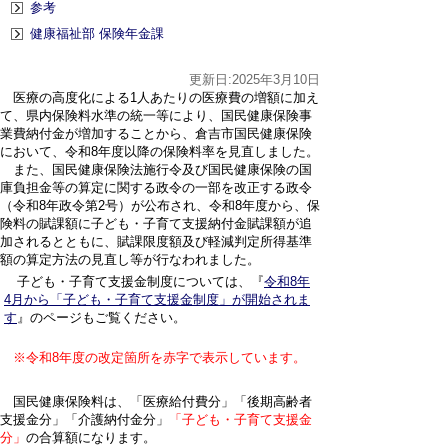
参考
健康福祉部 保険年金課
更新日:2025年3月10日
医療の高度化による1人あたりの医療費の増額に加え
て、県内保険料水準の統一等により、国民健康保険事
業費納付金が増加することから、倉吉市国民健康保険
において、令和8年度以降の保険料率を見直しました。
また、国民健康保険法施行令及び国民健康保険の国
庫負担金等の算定に関する政令の一部を改正する政令
（令和8年政令第2号）が公布され、令和8年度から、保
険料の賦課額に子ども・子育て支援納付金賦課額が追
加されるとともに、賦課限度額及び軽減判定所得基準
額の算定方法の見直し等が行なわれました。
子ども・子育て支援金制度については、『
令和8年
4月から「子ども・子育て支援金制度」が開始されま
す
』のページもご覧ください。
※令和8年度の改定箇所を赤字で表示しています。
国民健康保険料は、「医療給付費分」「後期高齢者
支援金分」「介護納付金分」
「子ども・子育て支援金
分」
の合算額になります。