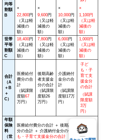
均等
×
×
×
×
割額
22,800
円
9,600
円
10,000
円
1,100
円
B
（又は軽
（又は軽
（又は軽
（又は軽
減後の
減後の
減後の
減後の
額）
額）
額）
額）
世帯
18,400
円
7,800
円
6,000
円
1,000円
平等
（又は
軽
（又は軽
（又は軽
（又は軽
割額
減後の
減後の
減後の
減後の
C
額）
額）
額）
額）
子ど
も・子
医療給付
後期高齢
介護納付
育て支
合計
費分の合
者支援金
金分の合
援金分
（A
計
分の合計
計
の合計
＋B
（賦課限
（賦課限
（賦課限
＋
（賦課
度
額
67
度
額26
度額
17万
C）
限度額
万円）
万円）
円
）
3万
円）
年額
保険
医療給付費分の合計 ＋ 後期高齢者支援金
料
分の合計 ＋ 介護納付金分の合計
＋ 子ど
（世
も・子育て支援金分の合計
チャットで質問