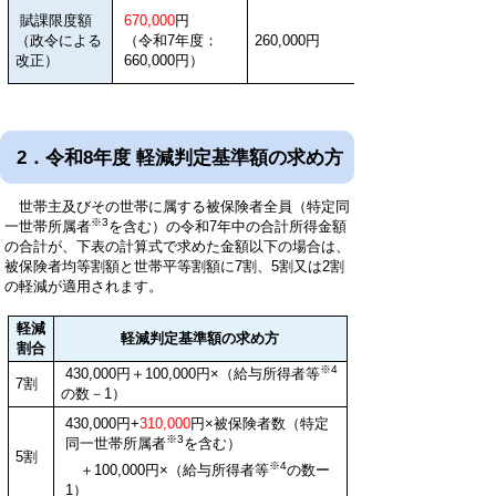
賦課限度額
670,000
円
（政令による
（令和7年度：
260,000円
改正）
660,000円）
2．令和8年度 軽減判定基準額の求め方
世帯主及びその世帯に属する被保険者全員（特定同
※3
一世帯所属者
を含む）の令和7年中の合計所得金額
の合計が、下表の計算式で求めた金額以下の場合は、
被保険者均等割額と世帯平等割額に7割、5割又は2割
の軽減が適用されます。
軽減
軽減判定基準額の求め方
割合
※4
430,000円＋100,000円×（給与所得者等
7割
の数－1）
430,000円+
310,000
円×被保険者数（特定
※3
同一世帯所属者
を含む）
5割
※4
＋100,000円×（給与所得者等
の数ー
1）