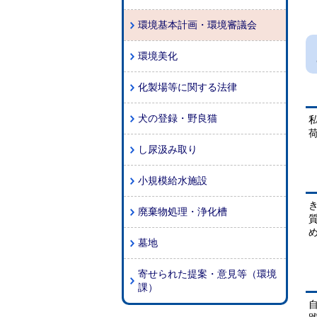
環境基本計画・環境審議会
環境美化
化製場等に関する法律
犬の登録・野良猫
し尿汲み取り
小規模給水施設
廃棄物処理・浄化槽
墓地
寄せられた提案・意見等（環境
課）