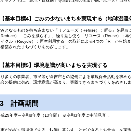
践するとともに、農地・森林保全を進め自然の循環が保たれた人と自然
【基本目標4】ごみの少ないまちを実現する（地球温暖
ごみとなるものを持ち込まない「リフューズ（Refuse）；断る」を起
（Reduce）；ごみを減らす」、繰り返し使う「リユース（Reuse）
サイクル（Recycle）；再生利用する」の取組による4つの「R」から
の構築されたまちづくりをめざします。
【基本目標5】環境意識が高いまちを実現する
より多くの事業者、市民等が倉吉市との協働による環境保全活動を求め
機会の提供に努め、環境意識が高まり、実践できるまちづくりをめざし
3 計画期間
平成29年度～令和8年度（10年間） ※令和3年度に中間見直し
本市がめざす環境像である「快適に暮らすことができるまち倉吉」を実