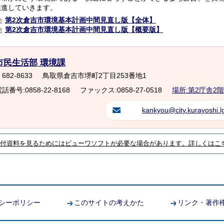
推進していきます。
第2次倉吉市環境基本計画中間見直し版【全体】
第2次倉吉市環境基本計画中間見直し版【概要版】
市民生活部 環境課
682-8633
鳥取県倉吉市堺町2丁目253番地1
話番号:0858-22-8168
ファックス:0858-27-0518
場所:第2庁舎2階
kankyou@city.kurayoshi.lg
付資料を見るためにはビューワソフトが必要な場合があります。詳しくはこ
シーポリシー
このサイトの考えかた
リンク・著作