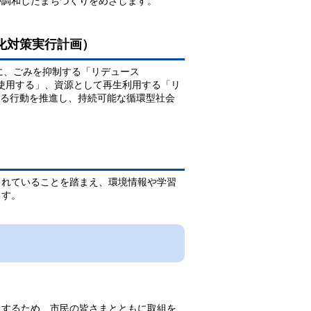
が調和したまちづくりをめざします。
化対策実行計画）
点に、ごみを抑制する「リデュース
；再使用する」、資源として再生利用する「リ
始まる行動を推進し、持続可能な循環型社会
られていることを踏まえ、環境情報や学習
ます。
現するため、市民の皆さまとともに取組を