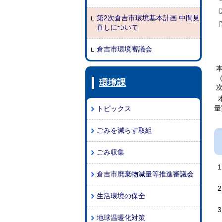
第2次倉吉市環境基本計画 中間見
直しについて
倉吉市環境審議会
環境課
本
量
トピックス
ごみを減らす取組
ごみ収集
倉吉市廃棄物減量等推進審議会
生活環境の保全
地球温暖化対策