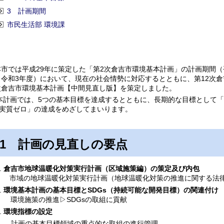
3 計画期間
市民生活部 環境課
本市では平成29年に策定した「第2次倉吉市環境基本計画」の計画期間（
（令和3年度）において、現在の社会情勢に対応するとともに、第12次
次倉吉市環境基本計画【中間見直し版】を策定しました。
計画では、5つの基本目標を達成するとともに、長期的な目標として「2
実質ゼロ」の達成をめざしてまいります。
1 計画の見直しの要点
倉吉市地球温暖化対策実行計画（区域施策編）の策定及び内包
市域の地球温暖化対策実行計画（地球温暖化対策の推進に関する法律
環境基本計画の基本目標とSDGs（持続可能な開発目標）の関連付け
環境施策の推進▷SDGsの取組に貢献
環境指標の設定
計画の基本目標領域の重点的な取組の進行管理