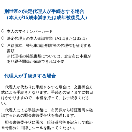
別世帯の法定代理人が手続きする場合
（本人が15歳未満または成年被後見人）
本人のマイナンバーカード
法定代理人の本人確認書類（A1点またはB2点）
戸籍謄本、登記事項証明書等の代理権を証明する
書類
※代理権の確認書類については、倉吉市に本籍が
あり親子関係が確認できれば不要
代理人が手続きする場合
代理人が代わりに手続きをする場合は、文書照会方
式による手続きとなります。手続きの完了までに数日
はかかりますので、余裕を持って、お手続きくださ
い。
代理人による手続き後に、市民課から暗証番号を確
認するための照会書兼委任状を郵送します。
照会書兼委任状に署名、暗証番号等を記入して暗証
番号部分に目隠しシールを貼ってください。