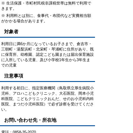
※ 生活保護・市町村民税非課税世帯は無料で利用で
きます。
※ 利用料とは別に、食事代・布団代など実費相当額
がかかる場合があります。
対象者
利用日に満6か月になっているお子さまで、倉吉市・
三朝町・湯梨浜町・北栄町・琴浦町に住所があり、既
に保育所、幼稚園、認定こども園または届出保育施設
に入所している児童、及び小学校1年生から3年生ま
での児童
注意事項
利用する初日に、指定医療機関（鳥取県立厚生病院小
児科、アロハこどもクリニック、大石医院、岡本小児
科医院、こどもクリニックおんだ、せのお小児科内科
医院、まつだ小児科医院）で必ず診察を受けてくださ
い。
お問い合わせ先・所在地
電話：0858-35-2070