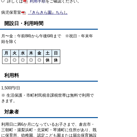
詳しくは
利用手順
をご確認ください。
病児保育室
『きらきら園』ちらし
開設日・利用時間
月〜金：午前8時から午後6時まで ※祝日・年末年
始を除く
月
火
水
木
金
土
日
◎
◎
◎
◎
◎
休
休
利用料
1,500円/日
※ 生活保護・市町村民税非課税世帯は無料で利用で
きます。
対象者
利用日に満6か月になっているお子さまで、倉吉市・
三朝町・湯梨浜町・北栄町・琴浦町に住所があり、既
に保育所、幼稚園、認定こども園または届出保育施設