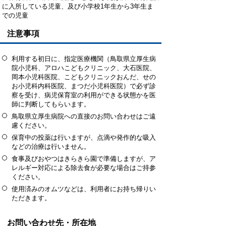
に入所している児童、及び小学校1年生から3年生ま
での児童
注意事項
利用する初日に、指定医療機関（鳥取県立厚生病
院小児科、アロハこどもクリニック、大石医院、
岡本小児科医院、こどもクリニックおんだ、せの
お小児科内科医院、まつだ小児科医院）で必ず診
察を受け、病児保育室の利用ができる状態かを医
師に判断してもらいます。
鳥取県立厚生病院への直接のお問い合わせはご遠
慮ください。
保育中の投薬は行いますが、点滴や発作的な吸入
などの治療は行いません。
食事及びおやつはきらきら園で準備しますが、ア
レルギー対応による除去食が必要な場合はご持参
ください。
使用済みのオムツなどは、利用者にお持ち帰りい
ただきます。
お問い合わせ先・所在地