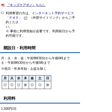
『キッズケアポノ』ちらし
利用希望の方は、
インターネット予約サービス
「テオテ」
（外部サイトリンク）からご予
約くださ
い
※ 事前に利用登録が必要です。利用前日から予
約可能です。
開設日・利用時間
月・火・水・金：午前8時30分から午後6時まで
土：午前8時30分から午後5時まで
※祝日・年末年始・お盆を除く
月
火
水
木
金
土
日
◎
◎
◎
休
◎
◎
休
利用料
1,500円/日