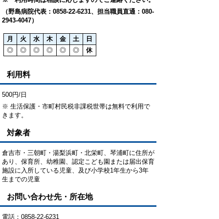
（野島病院代表：0858-22-6231、担当職員直通：080-
2943-4047）
月
火
水
木
金
土
日
◎
◎
◎
◎
◎
◎
休
利用料
500円/日
※ 生活保護・市町村民税非課税世帯は無料で利用で
きます。
対象者
倉吉市・三朝町・湯梨浜町・北栄町、琴浦町に住所が
あり、保育所、幼稚園、認定こども園または届出保育
施設に入所している児童、及び小学校1年生から3年
生までの児童
お問い合わせ先・所在地
電話：0858-22-6231