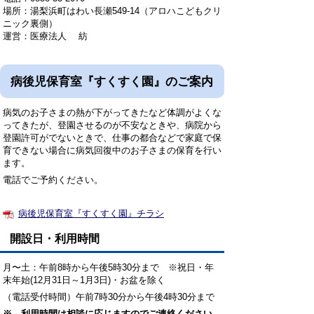
場所：湯梨浜町はわい長瀬549-14（アロハこどもクリ
ニック裏側）
運営：医療法人 紡
病後児保育室『すくすく園』のご案内
病気のお子さまの熱が下がってきたなど体調がよくな
ってきたが、登園させるのが不安なときや、病院から
登園許可がでないときで、仕事の都合などで家庭で保
育できない場合に病気回復中のお子さまの保育を行い
ます。
電話でご予約ください。
病後児保育室『すくすく園』チラシ
開設日・利用時間
月〜土：午前8時から午後5時30分まで ※祝日・年
末年始(12月31日～1月3日)・お盆を除く
（電話受付時間）午前7時30分から午後4時30分まで
※ 利用時間は相談に応じますのでご連絡ください。