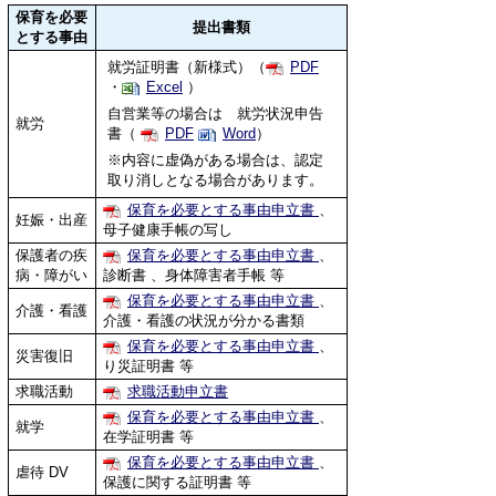
保育を必要
提出書類
とする事由
就労証明書（新様式）（
PDF
・
Excel
）
自営業等の場合は 就労状況申告
就労
書（
PDF
Word
）
※内容に虚偽がある場合は、認定
取り消しとなる場合があります。
保育を必要とする事由申立書
、
妊娠・出産
母子健康手帳の写し
保護者の疾
保育を必要とする事由申立書
、
病・障がい
診断書 、身体障害者手帳 等
保育を必要とする事由申立書
、
介護・看護
介護・看護の状況が分かる書類
保育を必要とする事由申立書
、
災害復旧
り災証明書 等
求職活動
求職活動申立書
保育を必要とする事由申立書
、
就学
在学証明書 等
保育を必要とする事由申立書
、
虐待 DV
保護に関する証明書 等