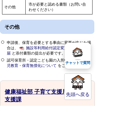
市が必要と認める書類（お問い合
その他
わせください）
その他
申請後、保育を必要とする事由に変更が生じた場
合は、
施設等利用給付認定変更申請書・変更
届
と添付書類の提出が必要です。
認可保育所・認定こども園の入所申し込みは
幼
チャットで質問
児教育・保育無償化について
をご覧ください。
健康福祉部 子育て支援局 こども
先頭へ戻る
支援課
〒682-8633
鳥取県倉吉市堺町2丁目253番地1
電話番号:0858-22-8100
ファックス:0858-22-8135