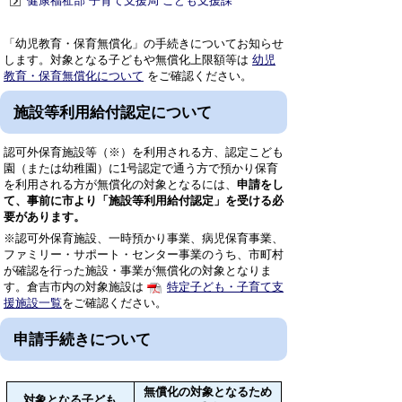
健康福祉部 子育て支援局 こども支援課
「幼児教育・保育無償化」の手続きについてお知らせ
します。対象となる子どもや無償化上限額等は
幼児
教育・保育無償化について
をご確認ください。
施設等利用給付認定について
認可外保育施設等（※）を利用される方、認定こども
園（または幼稚園）に1号認定で通う方で預かり保育
を利用される方が無償化の対象となるには、
申請をし
て、事前に市より「施設等利用給付認定」を受ける必
要があります。
※認可外保育施設、一時預かり事業、病児保育事業、
ファミリー・サポート・センター事業のうち、市町村
が確認を行った施設・事業が無償化の対象となりま
す。倉吉市内の対象施設は
特定子ども・子育て支
援施設一覧
をご確認ください。
申請手続きについて
無償化の対象となるため
対象となる子ども