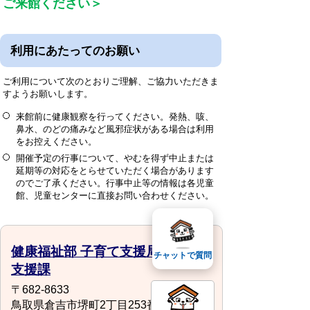
ご来館ください＞
利用にあたってのお願い
ご利用について次のとおりご理解、ご協力いただきま
すようお願いします。
来館前に健康観察を行ってください。発熱、咳、
鼻水、のどの痛みなど風邪症状がある場合は利用
をお控えください。
開催予定の行事について、やむを得ず中止または
延期等の対応をとらせていただく場合があります
のでご了承ください。行事中止等の情報は各児童
館、児童センターに直接お問い合わせください。
健康福祉部 子育て支援局 こども
チャットで質問
支援課
〒682-8633
鳥取県倉吉市堺町2丁目253番地1