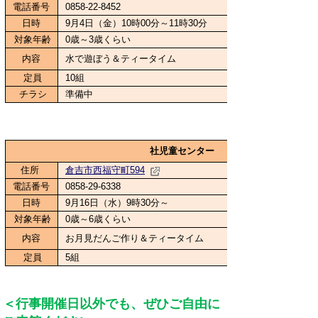
電話番号
0858-22-8452
日時
9月4日（金）10時00分～11時30分
対象年齢
0歳～3歳くらい
内容
水で遊ぼう＆ティータイム
定員
10組
チラシ
準備中
社児童センター
住所
倉吉市西福守町594
電話番号
0858-29-6338
日時
9月16日（水）9時30分～
対象年齢
0歳～6歳くらい
内容
お月見だんご作り＆ティータイム
定員
5組
＜行事開催日以外でも、ぜひご自由に