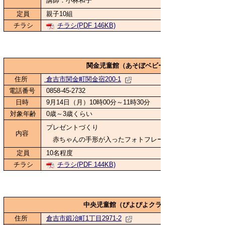
講師：小林和子
定員
親子10組
チラシ
チラシ(PDF 146KB)
関金児童館（あそぼベビー）
住所
倉吉市関金町関金宿200-1
電話番号
0858-45-2732
日時
9月14日（月）10時00分～11時30分
対象年齢
0歳～3歳くらい
プレゼントづくり
内容
赤ちゃんの手形が入ったフォトフレームを作ります
定員
10名程度
チラシ
チラシ(PDF 144KB)
中央児童館（ぴよぴよクラブ）
住所
倉吉市鍛冶町1丁目2971-2