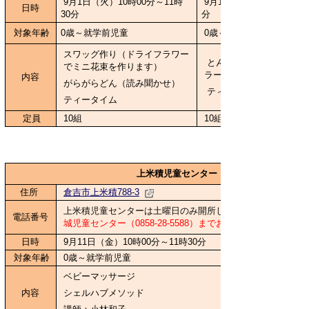
9月1日（火）10時00分～11時
9月18日（金）10時00分～
日時
30分
分
対象年齢
0歳～就学前児童
0歳～就学前児童
スワッグ作り（ドライフラワー
とんぼのめがね作り（画
でミニ花束を作ります）
ラーフィルムで作ります
内容
がらがらどん（読み聞かせ）
ティータイム
ティータイム
定員
10組
10組
上米積児童センター
住所
倉吉市上米積788-3
上米積児童センターは土曜日のみ開所しています。
電話番号
城児童センター（0858-28-5588）までお願いします。
日時
9月11日（金）10時00分～11時30分
対象年齢
0歳～就学前児童
ベビーマッサージ
内容
シェルハブメソッド