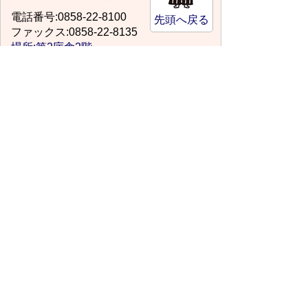
電話番号:0858-22-8100
先頭へ戻る
ファックス:0858-22-8135
場所:第2庁舎2階
kodomo@city.kurayoshi.lg.jp
スマートフォンでご利用されている場合、
Microsoft Office用ファイルを閲覧できるアプ
リケーションが端末にインストールされていな
いことがございます。その場合、Microsoft
Officeまたは無償のMicrosoft社製ビューアーア
プリケーションの入っているPC端末などをご
利用し閲覧をお願い致します。
サイトマップ
プライバシーポリシー
このサイトの考えかた