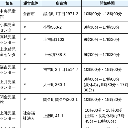
館名
運営主体
所在地
開館時間
中央児童
倉吉市
鍛冶町1丁目2971-2
10時00分～18時00分
館
小鴨児童
〃
小鴨568-2
9時30分～17時30分
センター
高城児童
〃
上福田1103
9時30分～17時30分
センター
上米積児
童センタ
〃
上米積788-3
9時00分～17時30分
ー
福吉児童
〃
福吉町2丁目1514-7
10時00分～18時00分
センター
9時00分～17時00分
上井児童
〃
大平町360-1
(夏休みは9時30分～17
センター
30分）
関金児童
〃
関金町関金宿200-1
10時00分～18時30分
館
10時00分～18時00分
上灘児童
社会福
上灘町41-1
(土曜・長期休暇は7時
センター
祉法人
45分～18時00分）