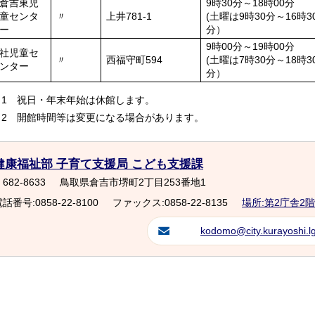
倉吉東児
9時30分～18時00分
童センタ
〃
上井781-1
(土曜は9時30分～16時3
ー
分）
9時00分～19時00分
社児童セ
〃
西福守町594
(土曜は7時30分～18時3
ンター
分）
※1 祝日・年末年始は休館します。
※2 開館時間等は変更になる場合があります。
健康福祉部 子育て支援局 こども支援課
682-8633
鳥取県倉吉市堺町2丁目253番地1
話番号:0858-22-8100
ファックス:0858-22-8135
場所:第2庁舎2階
kodomo@city.kurayoshi.lg