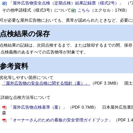
「屋外広告物安全点検（定期点検）結果記録票（様式2号）」
（ワ
その他申請様式（様式3号）について
こちら
（エクセル：17KB）
可が必要な屋外広告物においても、異常が認められたときなど、必要に
点検結果の保存
検結果の記録は、次回点検するまで、または除却するまでの間、保存
点検義務のあるすべての広告物等が対象です。
参考資料
劣化等しやすい箇所について
「屋外広告物の安全点検に関する指針（案）」
（PDF 3.3MB）
※詳細な点検方法等について
「屋外広告物点検基準（案）」
（PDF 0.7MB） 日本屋外広
森
「オーナーさんのための看板の安全管理ガイドブック」
（PDF 