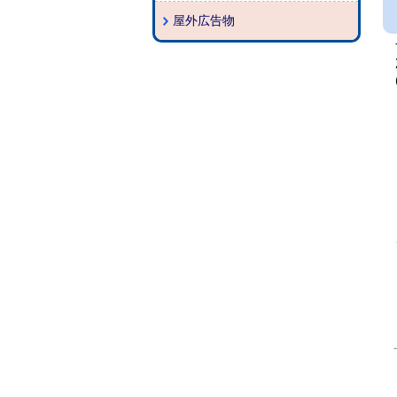
屋外広告物
す
次
(