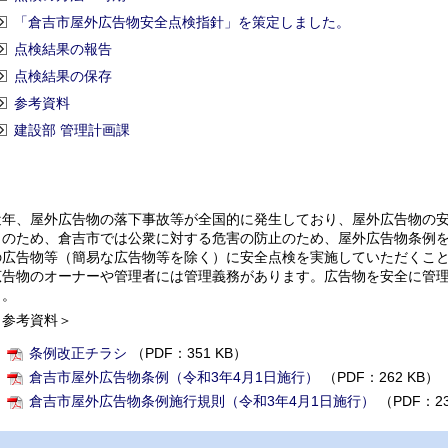
「倉吉市屋外広告物安全点検指針」を策定しました。
点検結果の報告
点検結果の保存
参考資料
建設部 管理計画課
近年、屋外広告物の落下事故等が全国的に発生しており、屋外広告物の
このため、倉吉市では公衆に対する危害の防止のため、屋外広告物条例を
の広告物等（簡易な広告物等を除く）に安全点検を実施していただくこ
広告物のオーナーや管理者には管理義務があります。広告物を安全に管
う。
＜参考資料＞
条例改正チラシ
（PDF：351 KB）
倉吉市屋外広告物条例（令和3年4月1日施行）
（PDF：262 KB）
倉吉市屋外広告物条例施行規則（令和3年4月1日施行）
（PDF：23