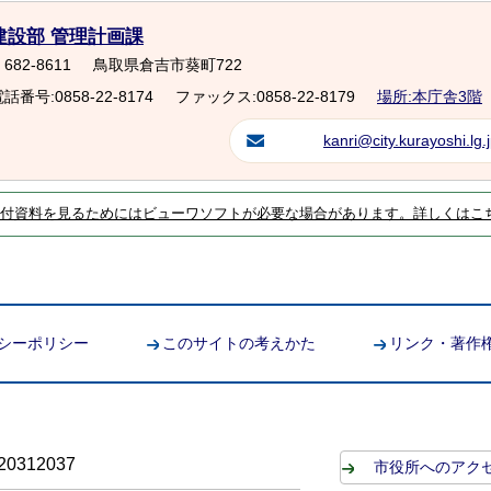
建設部 管理計画課
682-8611
鳥取県倉吉市葵町722
話番号:0858-22-8174
ファックス:0858-22-8179
場所:本庁舎3階
kanri@city.kurayoshi.lg.
付資料を見るためにはビューワソフトが必要な場合があります。詳しくはこ
シーポリシー
このサイトの考えかた
リンク・著作
0312037
市役所へのアク