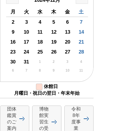
2024年12月
月
火
水
木
金
土
2
3
4
5
6
7
9
10
11
12
13
14
16
17
18
19
20
21
23
24
25
26
27
28
30
31
1
2
3
4
6
7
8
9
10
11
休館日
月曜日・祝日の翌日・年末年始
団体
博物
令和
鑑賞
館実
8年
のご
習生
度事
案内
の受
業