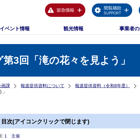
イベント情報
観光情報
事業者の
グ第3回「滝の花々を見よう」
企画課
報道提供資料について
報道提供資料（令和8年度）
う」
目次(アイコンクリックで閉じます)
1 主催