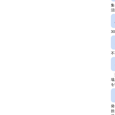
集
活
3
不
湯
場
を
発
担