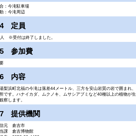
合：今滝駐車場
動：今滝周辺
4 定員
0人 ※受付は終了しました。
5 参加費
要
6 内容
梨浜町北福の今滝は落差44メートル、三方を安山岩質の岩で囲まれ、
所です。ハナイカダ、ムクノキ、ムサシアブミなど40種以上の植物が
観察します。
7 提供機関
信元 倉吉市
当課 倉吉博物館