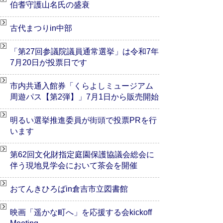
伯耆守護山名氏の盛衰
古代まつりin中部
「第27回参議院議員通常選挙」は令和7年
7月20日が投票日です
市内共通入館券「くらよしミュージアム
周遊パス【第2弾】」7月1日から販売開始
明るい選挙推進委員が街頭で投票PRを行
います
第62回文化財指定庭園保護協議会総会に
伴う現地見学会において茶会を開催
おてんきひろばin倉吉市立図書館
映画「遥かな町へ」を応援する会kickoff