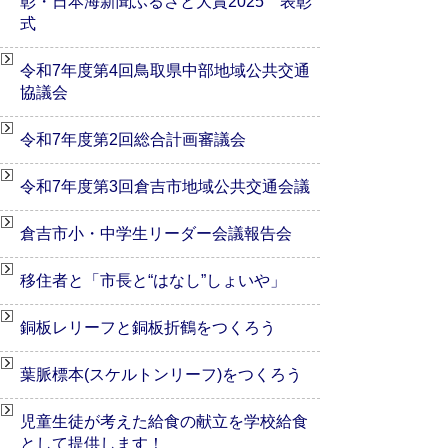
彰・日本海新聞ふるさと大賞2025 表彰
式
令和7年度第4回鳥取県中部地域公共交通
協議会
令和7年度第2回総合計画審議会
令和7年度第3回倉吉市地域公共交通会議
倉吉市小・中学生リーダー会議報告会
移住者と「市長と“はなし”しょいや」
銅板レリーフと銅板折鶴をつくろう
葉脈標本(スケルトンリーフ)をつくろう
児童生徒が考えた給食の献立を学校給食
として提供します！