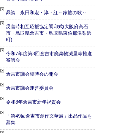
鼎談 永田和宏・淳・紅～家族の歌～
災害時相互応援協定調印式(大阪府高石
市・鳥取県倉吉市・鳥取県東伯郡湯梨浜
町)
令和7年度第3回倉吉市廃棄物減量等推進
審議会
倉吉市議会臨時会の開会
倉吉市議会運営委員会
令和8年倉吉市新年祝賀会
「第49回倉吉市創作文華展」出品作品を
募集