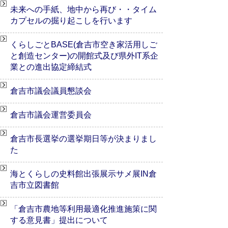
未来への手紙、地中から再び・・タイム
カプセルの掘り起こしを行います
くらしごとBASE(倉吉市空き家活用しご
と創造センター)の開館式及び県外IT系企
業との進出協定締結式
倉吉市議会議員懇談会
倉吉市議会運営委員会
倉吉市長選挙の選挙期日等が決まりまし
た
海とくらしの史料館出張展示サメ展IN倉
吉市立図書館
「倉吉市農地等利用最適化推進施策に関
する意見書」提出について