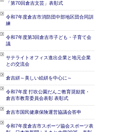
「第70回倉吉文芸」表彰式
令和7年度倉吉市消防団中部地区団合同訓
練
令和7年度第3回倉吉市子ども・子育て会
議
サテライトオフィス進出企業と地元企業
との交流会
倉吉絣～美しい絵絣を中心に～
令和7年度 打吹公園だんご教育奨励賞・
倉吉市教育委員会表彰 表彰式
倉吉市国民健康保険運営協議会答申
令和7年度倉吉市スポーツ協会スポーツ表