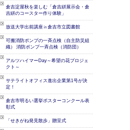
倉吉淀屋秋を楽しむ「倉吉絣展示会・倉
吉絣のコースター作り体験」
放送大学出前講座㏌倉吉市立図書館
可搬消防ポンプの一斉点検（自主防災組
織） 消防ポンプ一斉点検（消防団）
アルツハイマーDay～希望の花プロジェ
クト～
サテライトオフィス進出企業第1号が決
定！
倉吉市明るい選挙ポスターコンクール表
彰式
「せきがね発見散歩」贈呈式