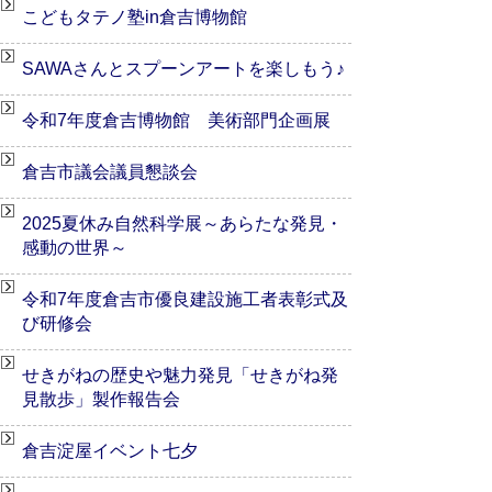
こどもタテノ塾in倉吉博物館
SAWAさんとスプーンアートを楽しもう♪
令和7年度倉吉博物館 美術部門企画展
倉吉市議会議員懇談会
2025夏休み自然科学展～あらたな発見・
感動の世界～
令和7年度倉吉市優良建設施工者表彰式及
び研修会
せきがねの歴史や魅力発見「せきがね発
見散歩」製作報告会
倉吉淀屋イベント七夕