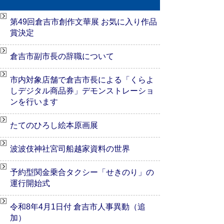
第49回倉吉市創作文華展 お気に入り作品
賞決定
倉吉市副市長の辞職について
市内対象店舗で倉吉市長による「くらよ
しデジタル商品券」デモンストレーショ
ンを行います
たてのひろし絵本原画展
波波伎神社宮司船越家資料の世界
予約型関金乗合タクシー「せきのり」の
運行開始式
令和8年4月1日付 倉吉市人事異動（追
加）