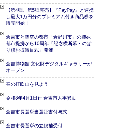
【第4弾、第5弾完売】『PayPay』と連携
し最大1万円分のプレミアム付き商品券を
販売開始！
倉吉市と架空の都市「倉野川市」の姉妹
都市提携から10周年「記念横断幕・のぼ
り旗お披露目式」開催
倉吉博物館 文化財デジタルギャラリーが
オープン
春の打吹山を見よう
令和8年4月1日付 倉吉市人事異動
倉吉市長選挙当選証書付与式
倉吉市長選挙の立候補受付