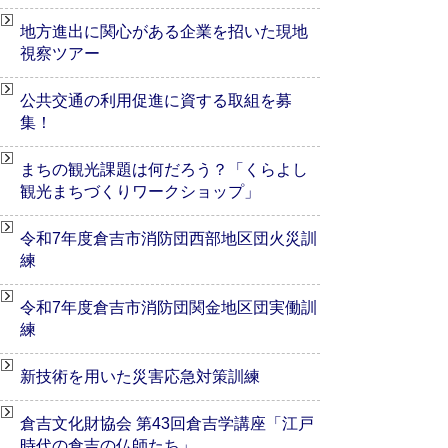
地方進出に関心がある企業を招いた現地
視察ツアー
公共交通の利用促進に資する取組を募
集！
まちの観光課題は何だろう？「くらよし
観光まちづくりワークショップ」
令和7年度倉吉市消防団西部地区団火災訓
練
令和7年度倉吉市消防団関金地区団実働訓
練
新技術を用いた災害応急対策訓練
倉吉文化財協会 第43回倉吉学講座「江戸
時代の倉吉の仏師たち」