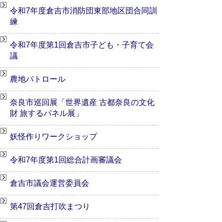
令和7年度倉吉市消防団東部地区団合同訓
練
令和7年度第1回倉吉市子ども・子育て会
議
農地パトロール
奈良市巡回展「世界遺産 古都奈良の文化
財 旅するパネル展」
妖怪作りワークショップ
令和7年度第1回総合計画審議会
倉吉市議会運営委員会
第47回倉吉打吹まつり