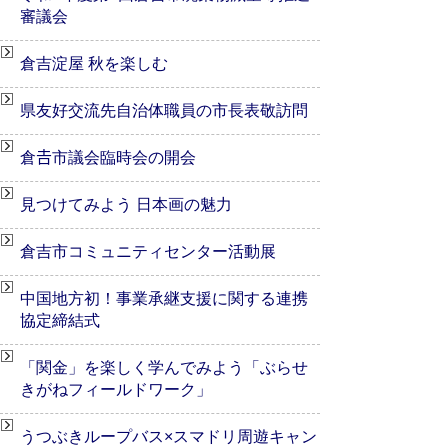
審議会
倉吉淀屋 秋を楽しむ
県友好交流先自治体職員の市長表敬訪問
倉𠮷市議会臨時会の開会
見つけてみよう 日本画の魅力
倉吉市コミュニティセンター活動展
中国地方初！事業承継支援に関する連携
協定締結式
「関金」を楽しく学んでみよう「ぶらせ
きがねフィールドワーク」
うつぶきループバス×スマドリ周遊キャン