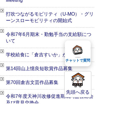
Meeting
打吹つながるモビリティ（U-MO）・グリ
ーンスローモビリティの開始式
令和7年6月期末・勤勉手当の支給額につ
いて
学校給食に「倉吉すいか」が登場です！
チャットで質問
第14回山上憶良短歌賞作品募集
第70回倉吉文芸作品募集
先頭へ戻る
令和7年度天神川改修促進期成同盟会総会
及び意見交換会
～倉吉メロン第二弾～学校給食にタカミ
メロンが登場！