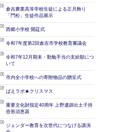
倉吉農業高等学校生徒による正月飾り
「門松」生徒作品展示
西郷小学校 開莚式
令和7年度第2回倉吉市学校教育審議会
令和7年12月期末・勤勉手当の支給額につ
いて
市内全小学校への寄附物品の贈呈式
ばえラボ★クリスマス
重要文化財指定40周年 上野遺跡出土子持
壺形須恵器
ジェンダー教育を次世代につなげる講演
会