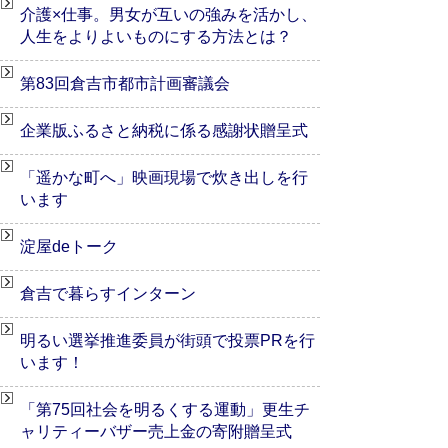
介護×仕事。男女が互いの強みを活かし、
人生をよりよいものにする方法とは？
第83回倉吉市都市計画審議会
企業版ふるさと納税に係る感謝状贈呈式
「遥かな町へ」映画現場で炊き出しを行
います
淀屋deトーク
倉吉で暮らすインターン
明るい選挙推進委員が街頭で投票PRを行
います！
「第75回社会を明るくする運動」更生チ
ャリティーバザー売上金の寄附贈呈式