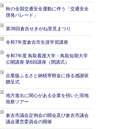
秋の全国交通安全運動に伴う「交通安全
啓発パレード」
第38回倉吉せきがね里見まつり
令和7年度倉吉市生涯学習講座
令和7年度 鳥取看護大学・鳥取短期大学
公開講座 第6回講座（閉講式）
企業版ふるさと納税寄附金に係る感謝状
贈呈式
地方進出に関心がある企業を招いた現地
視察ツアー
倉吉市議会定例会の開会及び倉吉市議会
議会運営委員会の開催