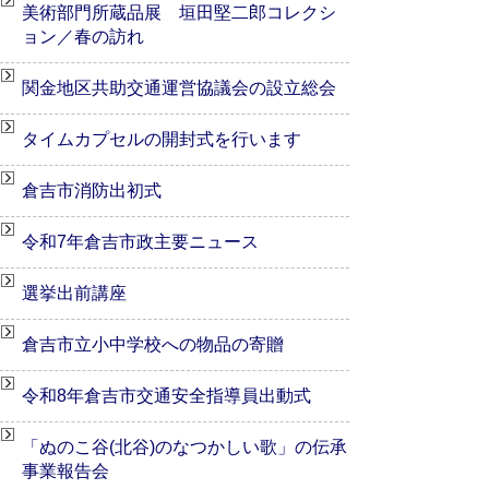
美術部門所蔵品展 垣田堅二郎コレクシ
ョン／春の訪れ
関金地区共助交通運営協議会の設立総会
タイムカプセルの開封式を行います
倉吉市消防出初式
令和7年倉吉市政主要ニュース
選挙出前講座
倉吉市立小中学校への物品の寄贈
令和8年倉吉市交通安全指導員出動式
「ぬのこ谷(北谷)のなつかしい歌」の伝承
事業報告会