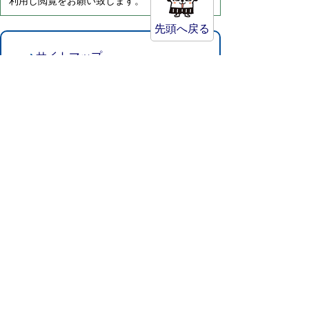
利用し閲覧をお願い致します。
先頭へ戻る
サイトマップ
プライバシーポリシー
このサイトの考えかた
リンク・著作権
このサイトの使い方
倉吉市役所
法人番号：8000020312037
〒682-8611 鳥取県倉吉市葵町722
窓口ご案内
開庁時間：平日午前8時30分～午後5時15分
（祝日および年末年始を除く）
TEL:
0858-22-8111
FAX:0858-22-1087