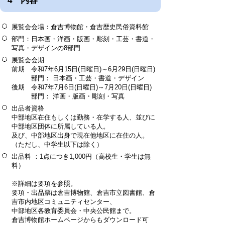
4 内容
展覧会会場：倉吉博物館・倉吉歴史民俗資料館
部門：日本画・洋画・版画・彫刻・工芸・書道・
写真・デザインの8部門
展覧会会期
前期 令和7年6月15日(日曜日)～6月29日(日曜日)
部門： 日本画・工芸・書道・デザイン
後期 令和7年7月6日(日曜日)～7月20日(日曜日)
部門： 洋画・版画・彫刻・写真
出品者資格
中部地区在住もしくは勤務・在学する人、並びに
中部地区団体に所属している人。
及び、中部地区出身で現在他地区に在住の人。
（ただし、中学生以下は除く）
出品料 ：1点につき1,000円（高校生・学生は無
料）
※詳細は要項を参照。
要項・出品票は倉吉博物館、倉吉市立図書館、倉
吉市内地区コミュニティセンター、
中部地区各教育委員会・中央公民館まで。
倉吉博物館ホームページからもダウンロード可