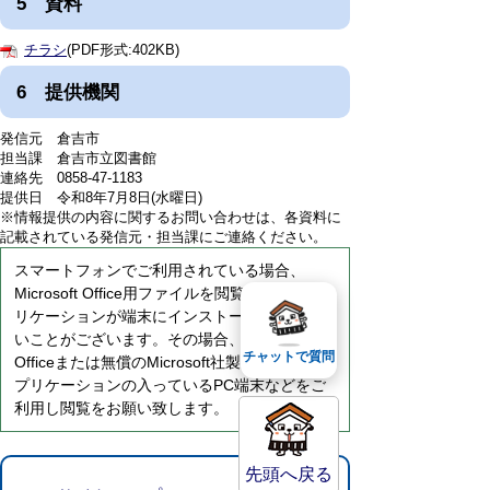
5 資料
チラシ
(PDF形式:402KB)
6 提供機関
発信元 倉吉市
担当課 倉吉市立図書館
連絡先 0858-47-1183
提供日 令和8年7月8日(水曜日)
※情報提供の内容に関するお問い合わせは、各資料に
記載されている発信元・担当課にご連絡ください。
スマートフォンでご利用されている場合、
Microsoft Office用ファイルを閲覧できるアプ
リケーションが端末にインストールされていな
いことがございます。その場合、Microsoft
チャットで質問
Officeまたは無償のMicrosoft社製ビューアーア
プリケーションの入っているPC端末などをご
利用し閲覧をお願い致します。
先頭へ戻る