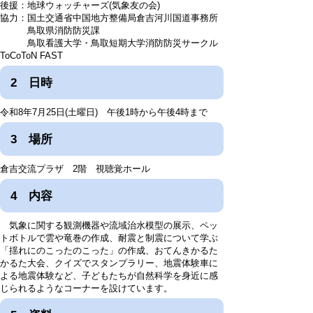
後援：地球ウォッチャーズ(気象友の会)
協力：国土交通省中国地方整備局倉吉河川国道事務所
鳥取県消防防災課
鳥取看護大学・鳥取短期大学消防防災サークル
ToCoToN FAST
2 日時
令和8年7月25日(土曜日) 午後1時から午後4時まで
3 場所
倉吉交流プラザ 2階 視聴覚ホール
4 内容
気象に関する観測機器や流域治水模型の展示、ペッ
トボトルで雲や竜巻の作成、耐震と制震について学ぶ
「揺れにのこったのこった」の作成、おてんきかるた
かるた大会、クイズでスタンプラリー、地震体験車に
よる地震体験など、子どもたちが自然科学を身近に感
じられるようなコーナーを設けています。