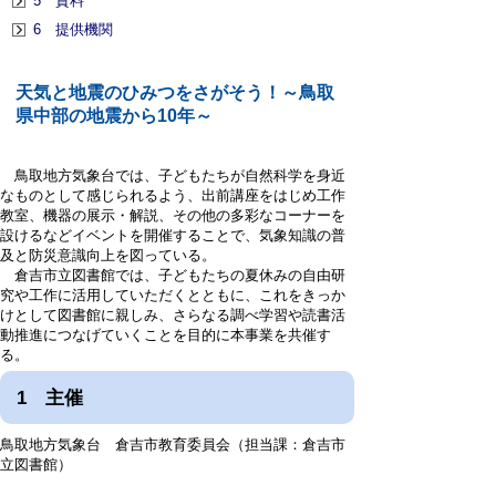
5 資料
6 提供機関
天気と地震のひみつをさがそう！～鳥取
県中部の地震から10年～
鳥取地方気象台では、子どもたちが自然科学を身近
なものとして感じられるよう、出前講座をはじめ工作
教室、機器の展示・解説、その他の多彩なコーナーを
設けるなどイベントを開催することで、気象知識の普
及と防災意識向上を図っている。
倉吉市立図書館では、子どもたちの夏休みの自由研
究や工作に活用していただくとともに、これをきっか
けとして図書館に親しみ、さらなる調べ学習や読書活
動推進につなげていくことを目的に本事業を共催す
る。
1 主催
鳥取地方気象台 倉吉市教育委員会（担当課：倉吉市
立図書館）