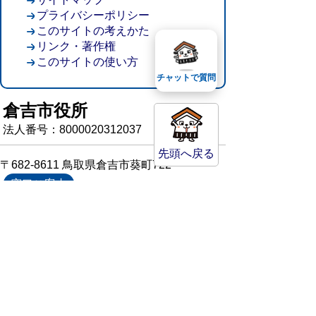
プライバシーポリシー
このサイトの考えかた
リンク・著作権
このサイトの使い方
チャットで質問
倉吉市役所
法人番号：8000020312037
先頭へ戻る
〒682-8611 鳥取県倉吉市葵町722
窓口ご案内
開庁時間：平日午前8時30分～午後5時15分
（祝日および年末年始を除く）
TEL:
0858-22-8111
FAX:0858-22-1087
市役所へのアクセス
市役所電話帳
庁舎案内
統計情報・人口情報