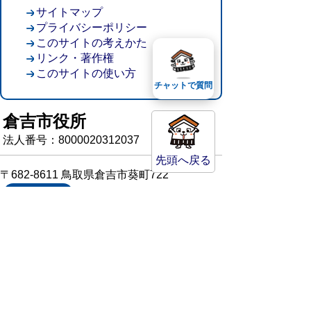
サイトマップ
プライバシーポリシー
このサイトの考えかた
リンク・著作権
このサイトの使い方
チャットで質問
倉吉市役所
法人番号：8000020312037
先頭へ戻る
〒682-8611 鳥取県倉吉市葵町722
窓口ご案内
開庁時間：平日午前8時30分～午後5時15分
（祝日および年末年始を除く）
TEL:
0858-22-8111
FAX:0858-22-1087
市役所へのアクセス
市役所電話帳