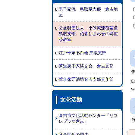
表千家流 鳥取県支部 倉吉地
区
公益財団法人 小笠原流煎茶道
鳥取支部 伯耆しあわせの郷煎
茶教室
江戸千家不白会 鳥取支部
茶道裏千家淡交会 倉吉支部
華道家元池坊倉吉支部青年部
文化活動
倉吉市文化活動センター「リフ
レプラザ倉吉」
音楽関係の団体