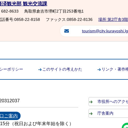
経済観光部 観光交流課
682-8633
鳥取県倉吉市堺町2丁目253番地1
話番号:0858-22-8158
ファックス:0858-22-8136
場所:第2庁舎3階
tourism@city.kurayoshi.lg
シーポリシー
このサイトの考えかた
リンク・著作
0312037
市役所へのアク
庁舎案内
口ご案内
時15分（祝日および年末年始を除く）