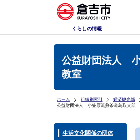
くらしの情報
公益財団法人 
教室
ホーム
組織別索引
経済観光部
公益財団法人 小笠原流煎茶道鳥取支部 
生活文化関係の団体