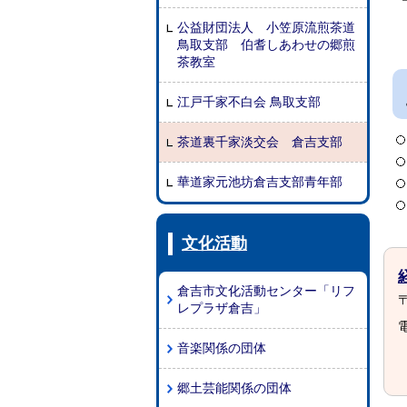
公益財団法人 小笠原流煎茶道
鳥取支部 伯耆しあわせの郷煎
茶教室
江戸千家不白会 鳥取支部
茶道裏千家淡交会 倉吉支部
華道家元池坊倉吉支部青年部
文化活動
倉吉市文化活動センター「リフ
〒
レプラザ倉吉」
電
音楽関係の団体
郷土芸能関係の団体