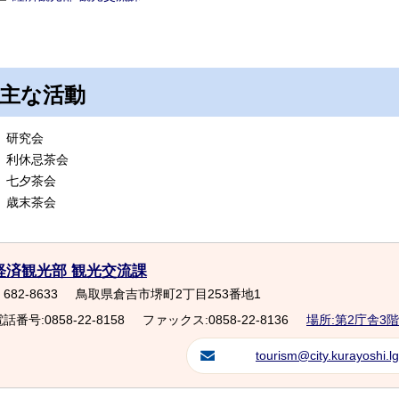
主な活動
研究会
利休忌茶会
七夕茶会
歳末茶会
経済観光部 観光交流課
682-8633
鳥取県倉吉市堺町2丁目253番地1
話番号:0858-22-8158
ファックス:0858-22-8136
場所:第2庁舎3階
tourism@city.kurayoshi.lg