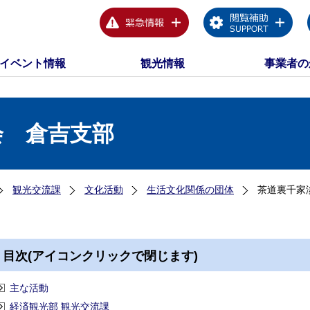
イベント情報
観光情報
事業者の
会 倉吉支部
観光交流課
文化活動
生活文化関係の団体
茶道裏千家
目次(アイコンクリックで閉じます)
主な活動
経済観光部 観光交流課