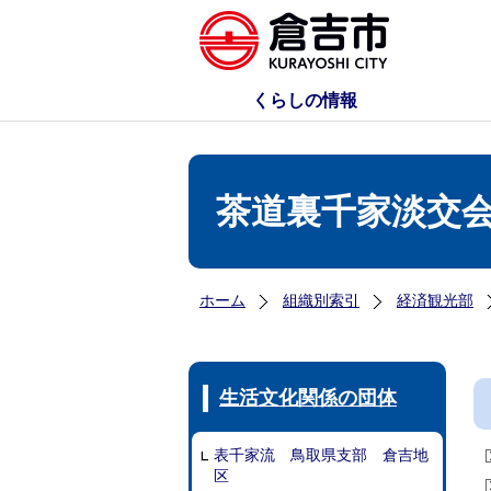
くらしの情報
茶道裏千家淡交
ホーム
組織別索引
経済観光部
生活文化関係の団体
表千家流 鳥取県支部 倉吉地
区