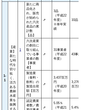
新たに商
品化さ
3品
れ、販売
（平成22
が始めら
⇗
年度）
10品
れた六次
※単年実
産品の累
績
計数
【品】
六次産業
の創出に
【産
1
取り組ん
31事業者
業】
でいる事
⇗
（平成22
43事業者
新た
業者の数
年度）
な時
【事業
代を
者】
切り
製造業
拓
1-
（食料・
3,437百万
く、
1
飲料）の
円
3,276
活力
⇗
製造出荷
（平成20
百万円
ある
額【百万
年度）
農林
円】
水産
業を
認定農業
5.05％
振興
者数／農
⇗
（平成21
5.4%
する
業従事者