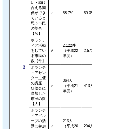
い・助け
合える関
係ができ
⇗
58.7%
59.3%
ていると
思う市民
の割合
【％】
ボランテ
ィア活動
2,122件
をしてい
⇗
（平成22
2,571件
る市民の
年度）
数【件】
9
ボランテ
ィアセン
ター主催
364人
の講座・
⇗
（平成21
413人
研修会に
年度）
参加した
市民の数
【人】
ボランテ
ィアグル
ープの活
213人
動に参加
⇗
（平成20
294人