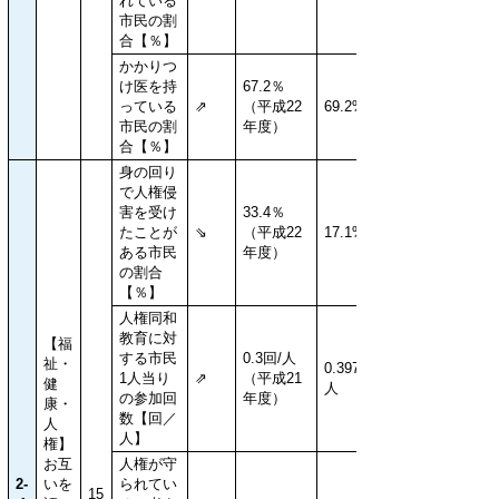
れている
市民の割
合【％】
かかりつ
け医を持
67.2％
っている
⇗
（平成22
69.2%
市民の割
年度）
合【％】
身の回り
で人権侵
害を受け
33.4％
たことが
⇘
（平成22
17.1%
ある市民
年度）
の割合
【％】
人権同和
教育に対
【福
する市民
0.3回/人
祉・
0.397回/
1人当り
⇗
（平成21
健
人
の参加回
年度）
康・
数【回／
人
人】
権】
お互
人権が守
2-
いを
られてい
15