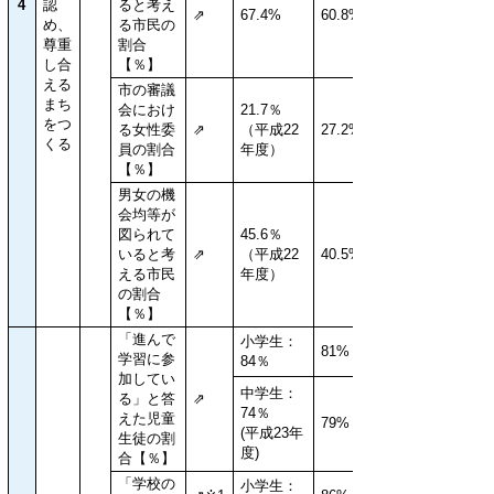
4
認
ると考え
⇗
67.4%
60.8%
め、
る市民の
尊重
割合
し合
【％】
える
市の審議
まち
会におけ
21.7％
をつ
る女性委
⇗
（平成22
27.2%
くる
員の割合
年度）
【％】
男女の機
会均等が
図られて
45.6％
いると考
⇗
（平成22
40.5%
える市民
年度）
の割合
【％】
「進んで
小学生：
81%
学習に参
84％
加してい
中学生：
る」と答
⇗
74％
えた児童
79%
(平成23年
生徒の割
度)
合【％】
「学校の
小学生：