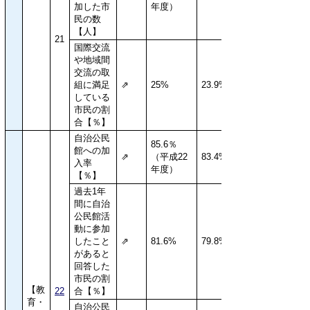
加した市
年度）
民の数
【人】
21
国際交流
や地域間
交流の取
組に満足
⇗
25%
23.9%
している
市民の割
合【％】
自治公民
85.6％
館への加
⇗
（平成22
83.4%
入率
年度）
【％】
過去1年
間に自治
公民館活
動に参加
したこと
⇗
81.6%
79.8%
があると
回答した
市民の割
【教
22
合【％】
育・
自治公民