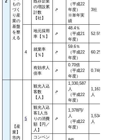
2
既存企業
もの
（平成22
の増設累
づく
⇗
年度）
3社
計数
り産
※単年実
【社】
業の
績
基盤
48.4％
地元採用
を整
⇗
（平成21
52.5%
率【％】
える
年度）
59.6％
就業率
4
⇗
（平成22
60.2%
【％】
年度）
0.70倍
有効求人
⇗
（平成22
0.74倍
倍率
年度）
1,330,587
観光入込
人
1,161,635
客数
⇗
（平成22
人
【人】
年度）
観光入込
1,378円/
客1人当
人
1,534円/
5
りの消費
⇗
（平成22
人
額【円／
【産
年度）
人】
業】
コンベン
市内
8件