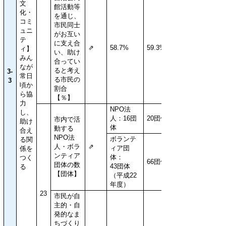
文
館活動等
化・
を通じ、
コミ
市民同士
ュニ
がお互い
テ
に支え合
⇗
58.7%
59.3%
ィ】
い、助け
みん
合ってい
なが
ると考え
3-
常日
る市民の
3
頃か
割合
ら協
【％】
力
NPO法
し、
人：16団
20団体
市内で活
助け
体
動する
合え
NPO法
ボランテ
る関
人・ボラ
⇗
ィア団
係を
ンティア
体：
つく
66団体
団体の数
43団体
る
【団体】
（平成22
年度）
23
市民が自
主的・自
発的なま
ちづくり