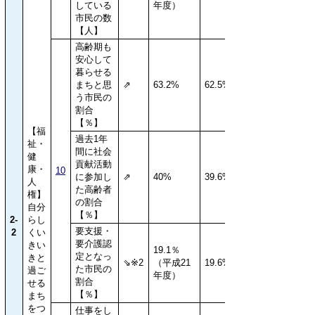
している
年度）
市民の数
【人】
高齢期も
安心して
暮らせる
まちと思
⇗
63.2%
62.5%
う市民の
割合
【％】
【福
過去1年
祉・
間に社会
健
貢献活動
康・
10
に参加し
⇗
40%
39.6%
人
た高齢者
権】
の割合
自分
【％】
2-
らし
要支援・
2
くい
要介護認
きい
19.1％
定となっ
きと
⇘※2
（平成21
19.6%
た市民の
過ご
年度）
割合
せる
【％】
まち
をつ
仕事をし