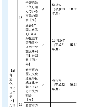
学習活動
54.8％
に取り組
⇗
（平成23
58.6%
んでいる
年度）
市民の割
18
合【％】
過去1年
間に市民
1人当り
が生涯学
15.7回/年
習施設や
⇗
（平成21
15.6回/年
スポーツ
年度）
施設を利
用した回
数【回／
年】
倉吉市の
【教
歴史文化
育・
遺産や伝
文
49.5％
統文化を
化・
⇗
（平成22
49.1%
知ってい
コミ
年度）
る市民の
ュニ
割合
テ
【％】
ィ】
19
だれ
倉吉市の