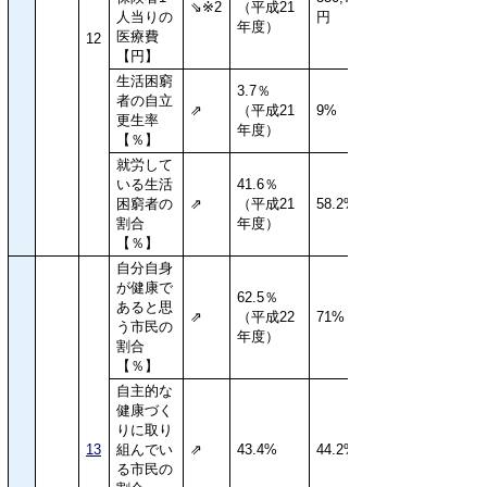
⇘※2
（平成21
人当りの
円
年度）
医療費
12
【円】
生活困窮
3.7％
者の自立
⇗
（平成21
9%
更生率
年度）
【％】
就労して
いる生活
41.6％
困窮者の
⇗
（平成21
58.2%
割合
年度）
【％】
自分自身
が健康で
62.5％
あると思
⇗
（平成22
71%
う市民の
年度）
割合
【％】
自主的な
健康づく
りに取り
13
組んでい
⇗
43.4%
44.2%
る市民の