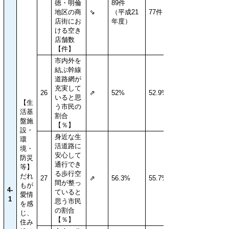
徳・明倫
89件
地区の商
⇘
（平成21
77件
店街にお
年度）
ける空き
店舗数
【件】
市内外を
結ぶ幹線
道路網が
充実して
26
⇗
52%
52.9%
いると思
【生
う市民の
活基
割合
盤施
【％】
設・
身近な生
環
活道路に
境・
安心して
防災
通行でき
等】
る歩行空
だれ
27
⇗
56.3%
55.7%
間が整っ
もが
4-
ていると
愛情
1
思う市民
を感
の割合
じ、
【％】
住み