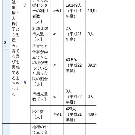
祉・
7
援センタ
19,149人
健
ーの利用
⇗※1
（平成21
19,979人
康・
者数
年度）
人
【人】
権】
乳幼児虐
2人
子ど
待人数
⇗
（平成21
0人
もを
【人】
年度）
産
2-
み、
子育てと
1
育て
仕事が両
る喜
立できる
40.5％
びを
環境が整
⇗
（平成22
39.1%
実感
っている
年度）
でき
と思う市
るま
民の割合
8
ちを
【％】
つく
0人
待機児童
る
⇘
（平成22
0人
数【人】
年度）
423人
出生数
⇗※1
（平成21
409人
【人】
年度）
地域の中
で支え合