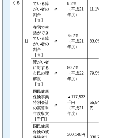
くる
ている障
9.2％
がい者の
⇗
（平成21
11.1%
割合
年度）
【％】
在宅で生
活ができ
75.2％
ている障
11
⇗
（平成21
83.6%
がい者の
年度）
割合
【％】
障がい者
に対する
80.7％
市民の理
⇗
（平成22
79.5%
解度
年度）
【％】
国民健康
保険事業
▲177,533
特別会計
千円
56,945千
⇗
の実質単
（平成21
円
年度収支
年度）
【千円】
国民健康
保険の被
300,148円
保険者1
330,768