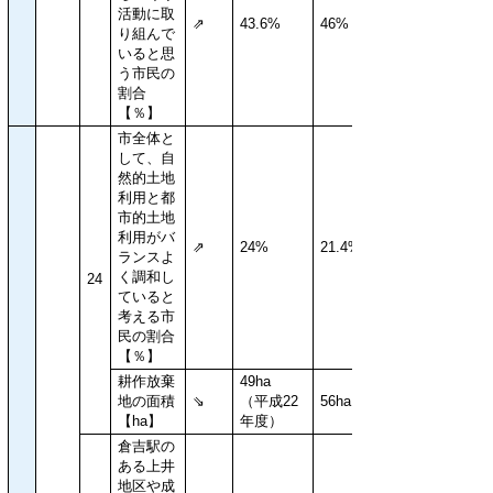
活動に取
⇗
43.6%
46%
り組んで
いると思
う市民の
割合
【％】
市全体と
して、自
然的土地
利用と都
市的土地
利用がバ
⇗
24%
21.4%
ランスよ
く調和し
24
ていると
考える市
民の割合
【％】
耕作放棄
49ha
地の面積
⇘
（平成22
56ha
【ha】
年度）
倉吉駅の
ある上井
地区や成