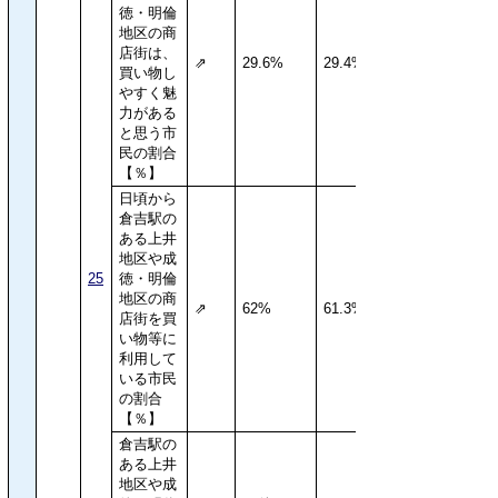
徳・明倫
地区の商
店街は、
⇗
29.6%
29.4%
買い物し
やすく魅
力がある
と思う市
民の割合
【％】
日頃から
倉吉駅の
ある上井
地区や成
25
徳・明倫
地区の商
⇗
62%
61.3%
店街を買
い物等に
利用して
いる市民
の割合
【％】
倉吉駅の
ある上井
地区や成