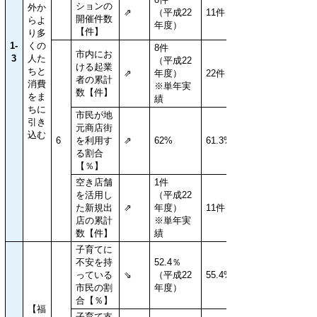
ションの
外か
⇗
（平成22
11件
開催件数
らよ
年度）
【件】
り多
1-
くの
8件
市内にお
3
人た
（平成22
ける起業
ちと
⇗
年度）
22件
者の累計
消費
※単年実
数【件】
をま
績
ちに
市民が地
引き
元商店街
込む
6
を利用す
⇗
62%
61.3%
る割合
【％】
空き店舗
1件
を活用し
（平成22
た新規出
⇗
年度）
11件
店の累計
※単年実
数【件】
績
子育てに
不安を持
52.4％
っている
⇘
（平成22
55.4%
市民の割
年度）
合【％】
【福
子育て支