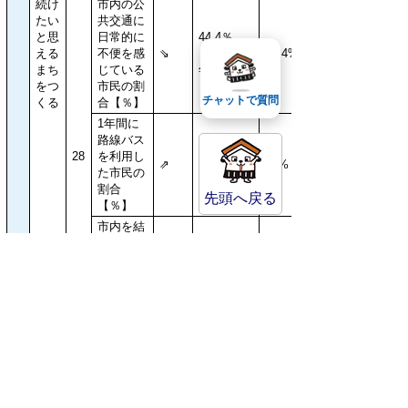
続け
市内の公
たい
共交通に
と思
日常的に
44.4％
える
不便を感
⇘
（平成22
32.4%
まち
じている
年度）
をつ
市民の割
チャットで質問
くる
合【％】
1年間に
路線バス
28
を利用し
⇗
42.1%
39%
た市民の
割合
先頭へ戻る
【％】
市内を結
ぶ生活バ
1,154,033
ス路線の
人
1,077,493
⇗※1
年間利用
(平成21年
人
者数
度)
【人】
身近にゆ
とりと潤
いのある
住環境が
⇗
57.2%
53.7%
整ってい