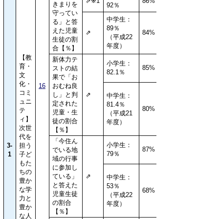
⇗※1
86%
きまりを
92％
守ってい
中学生：
る」と答
89％
えた児童
⇗
84%
（平成22
生徒の割
年度）
合【％】
【教
新体力テ
小学生：
育・
85%
ストの結
82.1％
文
果で「お
化・
16
おむね良
コミ
し」と判
⇗
中学生：
ュニ
定された
81.4％
80%
テ
児童・生
（平成21
ィ】
徒の割合
年度）
次世
【％】
代を
「今住ん
小学生：
3-
担う
87%
でいる地
79％
1
子ど
域の行事
もた
に参加し
ちの
ている」
⇗
中学生：
豊か
と答えた
53％
な学
68%
児童生徒
（平成22
力と
の割合
年度）
豊か
【％】
な人