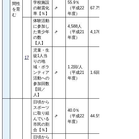
学校施設
55.9％
間性
の耐震化
⇗
（平成22
67.7%
を育
率【％】
年度）
む
体験活動
に参加し
4,588人
た青少年
⇗
（平成21
4,176人
の数
年度）
【人】
児童・生
徒1人当
17
りの地
域・ボラ
1.2回/人
ンティア
⇗
（平成21
1.6回/人
活動への
年度）
参加回数
【回／
人】
日頃から
スポーツ
40.0％
に取り組
⇗
（平成22
44.5%
んでいる
年度）
市民の割
合【％】
日頃から