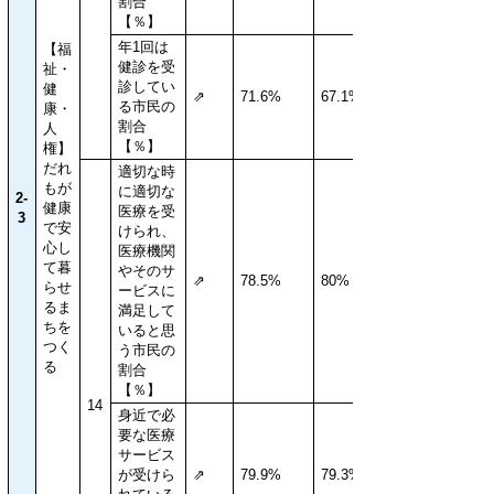
割合
【％】
年1回は
【福
健診を受
祉・
診してい
健
⇗
71.6%
67.1%
る市民の
康・
割合
人
【％】
権】
だれ
適切な時
もが
に適切な
2-
健康
医療を受
3
で安
けられ、
心し
医療機関
て暮
やそのサ
⇗
78.5%
80%
らせ
ービスに
るま
満足して
ちを
いると思
つく
う市民の
る
割合
【％】
14
身近で必
要な医療
サービス
が受けら
⇗
79.9%
79.3%