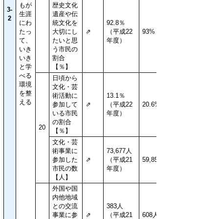
もが
歴史文化
3-
生涯
遺産や伝
2
にわ
統文化を
92.8％
たっ
大切にし
⇗
（平成22
93%
て、
たいと思
年度）
いき
う市民の
いき
割合
と学
【％】
べる
日頃から
環境
文化・芸
を整
術活動に
13.1％
える
参加して
⇗
（平成22
20.6%
いる市民
年度）
の割合
20
【％】
文化・芸
術事業に
73,677人
参加した
⇗
（平成21
59,856人
市民の数
年度）
【人】
外国や国
内他地域
との交流
383人
事業に参
⇗
（平成21
608人