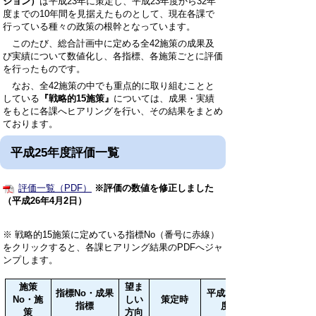
ジョン）
は平成23年に策定し、平成23年度から32年
度までの10年間を見据えたものとして、現在各課で
行っている種々の政策の根幹となっています。
このたび、総合計画中に定める全42施策の成果及
び実績について数値化し、各指標、各施策ごとに評価
を行ったものです。
なお、全42施策の中でも重点的に取り組むことと
している
『戦略的15施策』
については、成果・実績
をもとに各課へヒアリングを行い、その結果をまとめ
ております。
平成25年度評価一覧
評価一覧（PDF）
※評価の数値を修正しました
（平成26年4月2日）
※ 戦略的15施策に定めている指標No（番号に赤線）
をクリックすると、各課ヒアリング結果のPDFへジャ
ンプします。
施策
望ま
指標No・成果
平成24年
No・施
しい
策定時
指標
度
策
方向