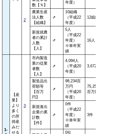
年度）
数【％】
農業生産
10組織
法人数
⇗
（平成22
12組織
2
【組織】
年度）
5人
新規就農
（平成22
者の累計
⇗
年度）
16人
人数
※単年実
【人】
績
市内製造
4,094人
業の従業
⇗
（平成20
3,672人
者数
年度）
【人】
製造品出
98,234百
荷額等
万円
75,259
⇗
【百万
（平成20
百万円
【産
円】
年度）
業】
0件
より
3
新規進出
（平成22
多く
企業の累
⇗
年度）
3件
の所
計数
※単年実
得産
【件】
績
みだ
1-
せる
0社