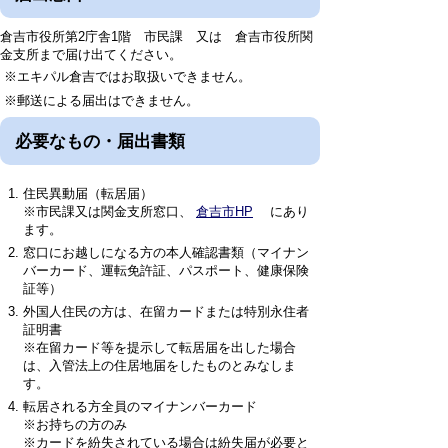
倉吉市役所第2庁舎1階 市民課 又は 倉吉市役所関
金支所まで届け出てください。
※エキパル倉吉ではお取扱いできません。
※郵送による届出はできません。
必要なもの・届出書類
住民異動届（転居届）
※市民課又は関金支所窓口、
倉吉市HP
にあり
ます。
窓口にお越しになる方の本人確認書類（マイナン
バーカード、運転免許証、パスポート、健康保険
証等）
外国人住民の方は、在留カードまたは特別永住者
証明書
※在留カード等を提示して転居届を出した場合
は、入管法上の住居地届をしたものとみなしま
す。
転居される方全員のマイナンバーカード
※お持ちの方のみ
※カードを紛失されている場合は紛失届が必要と