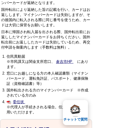
ンバーカードが返納となります。
国外転出により返納した旨の記載を行い、カードはお
返しします。マイナンバーカードは失効しますが、そ
の後国内に転入される際に同じ番号を使うため、カー
ドは大切に保管をお願いします。
日本に帰国され転入届を出される際、国外転出前にお
返ししたマイナンバーカードをお持ちください。国外
転出前にお返ししたカードは失効しているため、再交
付申請を御案内します（手数料は無料）。
住民異動届
※市民課又は関金支所窓口、
倉吉市HP
にあり
ます。
窓口にお越しになる方の本人確認書類（マイナン
バーカード、運転免許証、パスポート、健康保険
証（資格確認書）等）
国外転出される方のマイナンバーカード ※作成
されている方のみ
委任状
※代理人が手続きされる場合。任意の様式もご利
用いただけます。
チャットで質問