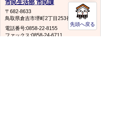
市民生活部 市民課
〒682-8633
鳥取県倉吉市堺町2丁目253番地1
先頭へ戻る
電話番号:0858-22-8155
ファックス:0858-24-6711
場所:第2庁舎1階
shimin@city.kurayoshi.lg.jp
スマートフォンでご利用されている場合、
Microsoft Office用ファイルを閲覧できるアプ
リケーションが端末にインストールされていな
いことがございます。その場合、Microsoft
Officeまたは無償のMicrosoft社製ビューアーア
プリケーションの入っているPC端末などをご
利用し閲覧をお願い致します。