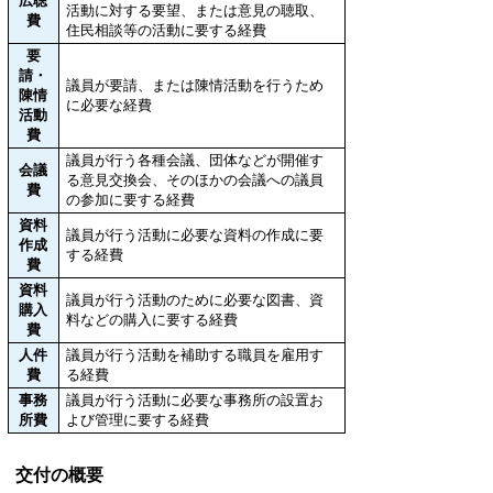
広聴
活動に対する要望、または意見の聴取、
費
住民相談等の活動に要する経費
要
請・
議員が要請、または陳情活動を行うため
陳情
に必要な経費
活動
費
議員が行う各種会議、団体などが開催す
会議
る意見交換会、そのほかの会議への議員
費
の参加に要する経費
資料
議員が行う活動に必要な資料の作成に要
作成
する経費
費
資料
議員が行う活動のために必要な図書、資
購入
料などの購入に要する経費
費
人件
議員が行う活動を補助する職員を雇用す
費
る経費
事務
議員が行う活動に必要な事務所の設置お
所費
よび管理に要する経費
交付の概要