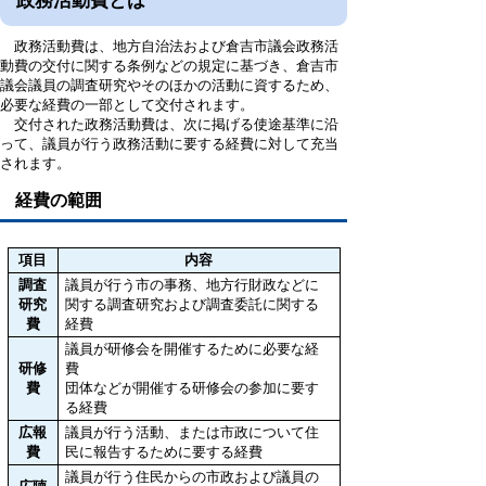
政務活動費とは
政務活動費は、地方自治法および倉吉市議会政務活
動費の交付に関する条例などの規定に基づき、倉吉市
議会議員の調査研究やそのほかの活動に資するため、
必要な経費の一部として交付されます。
交付された政務活動費は、次に掲げる使途基準に沿
って、議員が行う政務活動に要する経費に対して充当
されます。
経費の範囲
項目
内容
調査
議員が行う市の事務、地方行財政などに
研究
関する調査研究および調査委託に関する
費
経費
議員が研修会を開催するために必要な経
研修
費
費
団体などが開催する研修会の参加に要す
る経費
広報
議員が行う活動、または市政について住
費
民に報告するために要する経費
議員が行う住民からの市政および議員の