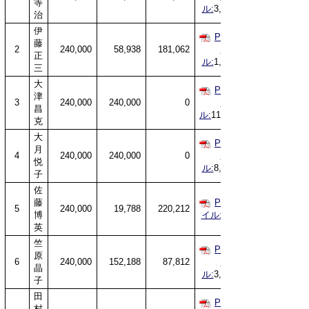
等
ル:
3,490KB
治
伊
PDFファ
藤
2
240,000
58,938
181,062
イ
正
ル:
1,119KB
三
大
PDFファ
津
3
240,000
240,000
0
イ
昌
ル:
11,530KB
克
大
PDFファ
月
4
240,000
240,000
0
イ
悦
ル:
8,293KB
子
佐
藤
PDFファ
5
240,000
19,788
220,212
博
イル:
995KB
英
竺
PDFファ
原
6
240,000
152,188
87,812
イ
晶
ル:
3,483KB
子
田
PDFファ
村