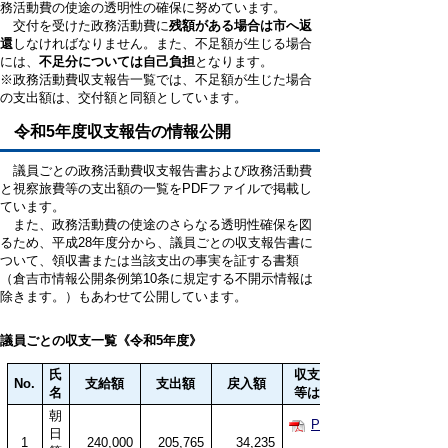
務活動費の使途の透明性の確保に努めています。
交付を受けた政務活動費に
残額がある場合は市へ返
還
しなければなりません。また、不足額が生じる場合
には、
不足分については自己負担
となります。
※政務活動費収支報告一覧では、不足額が生じた場合
の支出額は、交付額と同額としています。
令和5年度収支報告の情報公開
議員ごとの政務活動費収支報告書および政務活動費
と視察旅費等の支出額の一覧をPDFファイルで掲載し
ています。
また、政務活動費の使途のさらなる透明性確保を図
るため、平成28年度分から、議員ごとの収支報告書に
ついて、領収書または当該支出の事実を証する書類
（倉吉市情報公開条例第10条に規定する不開示情報は
除きます。）もあわせて公開しています。
議員ごとの収支一覧《令和5年度》
氏
収支報告書
No.
支給額
支出額
戻入額
名
等はこちら
朝
PDFファ
日
1
240,000
205,765
34,235
イ