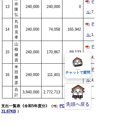
PDFファ
井
13
240,000
240,000
0
イ
隆
ル:
7,339KB
弘
丸
PDFファ
田
14
240,000
74,058
165,942
イ
克
ル:
1,537KB
孝
山
PDFファ
根
15
240,000
170,867
69,133
イ
健
ル:
4,900KB
資
米
PDFファ
田
チャットで質問
16
240,000
111,401
128,599
イ
勝
ル:
4,358KB
彦
合
3,840,000
2,772,713
1,067,287
計
先頭へ戻る
支出一覧表《令和5年度分》（
PDFファイル：
31.87KB
）
令和4年度以前の収支報告