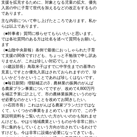
支援を拡充するために、対象となる児童の拡大、優先
入居の中に子育て世代を加えるなどの改正をするもの
であります。
主な内容について申し上げたところであります。私か
らは以上であります。
（■幹事者）質問に移らせてもらいたいと思います。
では各社質問のある方は社名を述べて質問をお願いし
ます
（■山陰中央新報）条例で最後におっしゃられた子育
て支援の関係ですけども、ちょっと不勉強で申し訳あ
りませんが、これは珍しい対応でしょうか。
（○建設部長）鳥取米子はすでに中学生までの基準の
見直しですとか優先入居はされておられますので、珍
しいかどうかということであれば珍しくはないです。
（■毎日新聞）増額補正の3．農林業の振興のがんば
る農家プラン事業についてですが、改めて4,800万円
を補正予算に計上して、市の農林業振興というのがな
ぜ必要なのかということを改めてお聞きしたい。
（○石田市長）これはがんばる農家プランだけではな
くて、いくつかの事業をまとめていますので、この予
算説明資料をご覧いただいた方がいいのかも知れませ
んけども。やはり地域農業というものが今非常に担い
手に集約をしていくという方向が出されているわけで
すけども。今は非常に設備が必要になってきている。