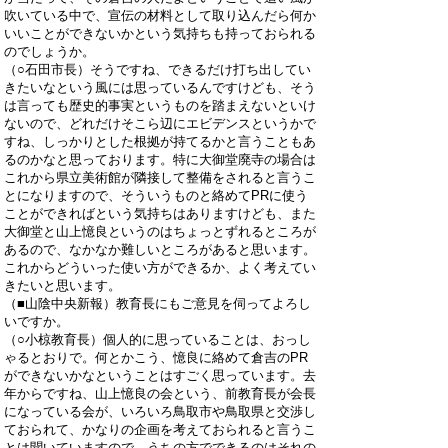
吹いている中で、宣伝の材料として取り込んだら何か
いいことができないかという気持ちも持っておられる
のでしょうか。
（○石田市長）そうですね、できるだけ打ち出してい
きたいなという風には思っているんですけども、そう
は言っても歴史的事実というものを踏まえないといけ
ないので、どれだけそこら辺にエビデンスというかで
すね、しっかりとした根拠が持てるかと言うこともあ
るのかなと思っております。特に大御堂廃寺の場合は
これから県立美術館が隣接して整備をされると言うこ
とになりますので、そういうものと絡めてPRに使う
ことができればという気持ちはありますけども、また
大御堂と山上憶良というのはちょっとずれるところが
あるので、なかなか難しいところがあると思います。
これからどういった使い方ができるか、よく考えてい
きたいと思います。
（■山陰中央新報）教育長にもご意見を伺ってよろし
いですか。
（○小椋教育長）個人的に思っていることは、おっし
ゃるとおりで。何とかこう、憶良に絡めて倉吉のPR
ができないかなということはすごく思っています。去
年からですね、山上憶良の会という、前教育長が会長
になっている会が、いろいろ鳥取市や鳥取県と交渉し
ておられて、かなりの企画を考えておられると言うこ
とは聞いていますので、うちの方でできるのはそれの