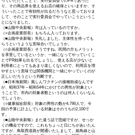
っていただくことで、実行委員会でのPRであった
り、その商品券を使えるお店の確保といいますか、そ
ういったことで有効性が出るだろうなと思っておりま
して、そのことで実行委員会でやっていこうというこ
とになりました。
（■山陰中央新報）市は入っているのですか。
（○企画産業部長）もちろん入っております。
（■山陰中央新報）失礼しました。主体性を持っても
らうというような意味合いでしょうか。
（○企画産業部長）そうですね。民間の方もメリット
を享受しているというか、一緒になってやっていくこ
とでPR効果も出るでしょうし、使える店が少ないと
利用者にとってもあまり楽しくないので、利用店を増
やすという意味では関係機関と一緒にやっていくのが
正しいだろうという判断です。
（■日本海新聞）風しんワクチンの接種助成なんです
が、昭和37年～昭和54年にかけての男性が対象とい
うことで。市内の対象者数というのは何人くらいなん
でしょうか。
（○健康福祉部長）対象の男性の数が4,790人で、今
回の予算に計上している対象はそのうちの2,100で
す。
（■山陰中央新報）また違う話で恐縮ですが、せっか
くの機会ですので。これもちょっと日にちがあいたん
ですが、鳥取西道路が開通いたしまして、姫鳥線と山