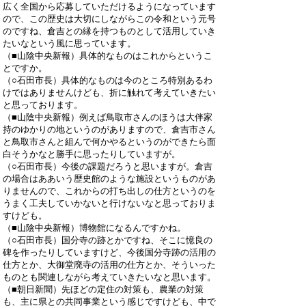
広く全国から応募していただけるようになっています
ので、この歴史は大切にしながらこの令和という元号
のですね、倉吉との縁を持つものとして活用していき
たいなという風に思っています。
（■山陰中央新報）具体的なものはこれからというこ
とですか。
（○石田市長）具体的なものは今のところ特別あるわ
けではありませんけども、折に触れて考えていきたい
と思っております。
（■山陰中央新報）例えば鳥取市さんのほうは大伴家
持のゆかりの地というのがありますので、倉吉市さん
と鳥取市さんと組んで何かやるというのができたら面
白そうかなと勝手に思ったりしていますが。
（○石田市長）今後の課題だろうと思いますが。倉吉
の場合はああいう歴史館のような施設というものがあ
りませんので、これからの打ち出しの仕方というのを
うまく工夫していかないと行けないなと思っておりま
すけども。
（■山陰中央新報）博物館になるんですかね。
（○石田市長）国分寺の跡とかですね、そこに憶良の
碑を作ったりしていますけど、今後国分寺跡の活用の
仕方とか、大御堂廃寺の活用の仕方とか、そういった
ものとも関連しながら考えていきたいなと思います。
（■朝日新聞）先ほどの定住の対策も、農業の対策
も、主に県との共同事業という感じですけども、中で