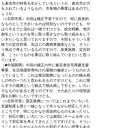
も倉吉市の特長を生かしているというか、倉吉市が力
を入れているようなもの、市単独の事業はあるのでし
ょうか。
（○石田市長）今回は補正予算ですので、特に政策的
なものとして大きいものは特別ないのですけども、や
はり今までと流れは一緒ですけども、総合戦略、地方
創生というものを常に取り置きながら取り組みをして
いきたいなと思っておりますので、今回もそういう意
味での定住対策、先ほどの農林業施策なども、そうい
う視点で考えているものですので、産業振興、定住対
策、こういうものを重点に取り組んでいきたいと思っ
ています。
（■中国新聞）今回の補正の中に被災者住宅再建支援
事業、生活保護世帯向けの屋根の修繕というものが入
っていまして、これは復旧復興になったものの積み残
しの中の一つだと思われるものですけども、これに限
らずその復興という観点で積み残しですとか、いろい
ろなものがあると思うのですが、そのあたりの現状認
識をお願いしたいですけども。
（○石田市長）震災復興についてはこれまでいろいろ
支援制度も県と一緒になって作りながら対応してきた
ところです。特になかなか資金的なものもあったりし
て、対応の難しい方については個別にチームを作った
りして対応策を考えてきたところですけども、そうい
うことをしながらもなかなか対応できない世帯もある