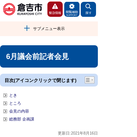
サブメニュー表示
6月議会前記者会見
目次(アイコンクリックで閉じます)
とき
ところ
会見の内容
総務部 企画課
更新日:2021年8月16日