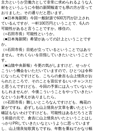
主力というか労働力として非常に求められるような人
材をというふうに今朝の新聞報道でも県の方が言って
おりました。その通りだと思います。
（■日本海新聞）今回一般財源で600万円が計上され
ているんですが、一軒100万円ということで、6人の
可能性があると言うことですか。移住の。
（○石田市長）可能性というか。
（■日本海新聞）希望があっての計上ということです
か。
（○石田市長）目処が立っているということではあり
ません。それくらいを目指していきたいということで
す。
（■山陰中央新報）今更の気がしますけど、せっかく
こういう機会をいただいていますので。ひとつは令和
になったんですけども、こちらの倉吉も山上憶良がお
られたところで、そのことを宣伝するいいチャンスだ
と思うんですけども、今回の予算には入っていないか
もしれませんが、今後こういうことをやっていきたい
なというお考えがありましたら。
（○石田市長）難しいところなんですけども、梅花の
宴がですね、必ずしも山上憶良が文章を書いたという
確証もないわけですけども。可能性はあるだろうと言
う前提の元で、倉吉に山上憶良がいたということはし
っかりPRしていきたいなというように思っています
し、山上憶良短歌賞もですね、年数を重ねてかなり幅