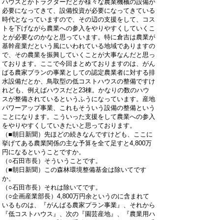
ハウスとかトラクターだとか様々な農業機械の設備が
必要になってきて、設備投資が必要になってきている
時代となっていますので、その辺の支援をして、コス
トを下げながら農業への参入をやりやすくしていくこ
とが必要なのかなと思っています。特に倉吉は農業が
基幹産業だという風にいわれている地域でありますの
で、その農業を振興していくことが大事なんだと思っ
ております。ここで今回まとめておりますのは、がん
ばる農家プランの事業としての認定農業者に対する排
水設備だとか、鳥取型の低コストハウスの整備ですけ
れども、例えばハウスだと23棟。かなりの数のハウ
スが整備されているというふうになっています。産地
パワーアップ事業、これもそういう設備の整備という
ことになります。こういった支援をして農業への参入
をやりやすくしていきたいと思っております。
（■朝日新聞）先ほどの続きなんですけども、ここに
挙げてある農業関係の主な予算を全て足すと4,800万
円になるということですか。
（○石田市長）そういうことです。
（■朝日新聞）この森林環境整備基金は除いてです
か。
（○石田市長）それは除いてです。
（○企画産業部長）4,800万円余というのに含まれて
いるものは、『がんばる農家プラン事業』、それから
『低コストハウス』、次の『園芸産地』、『農業用ハ