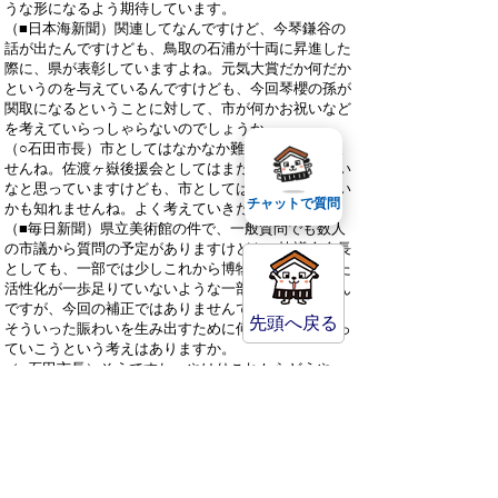
うな形になるよう期待しています。
（■日本海新聞）関連してなんですけど、今琴鎌谷の
話が出たんですけども、鳥取の石浦が十両に昇進した
際に、県が表彰していますよね。元気大賞だか何だか
というのを与えているんですけども、今回琴櫻の孫が
関取になるということに対して、市が何かお祝いなど
を考えていらっしゃらないのでしょうか。
（○石田市長）市としてはなかなか難しいかも知れま
せんね。佐渡ヶ嶽後援会としてはまた考えていきたい
なと思っていますけども、市としてはちょっと難しい
チャットで質問
かも知れませんね。よく考えていきたいと思います。
（■毎日新聞）県立美術館の件で、一般質問でも数人
の市議から質問の予定がありますけども、協議会会長
としても、一部では少しこれから博物館を中心とした
活性化が一歩足りていないような一部の考えもあるん
ですが、今回の補正ではありませんでしたが、今後、
先頭へ戻る
そういった賑わいを生み出すために何か市としてやっ
ていこうという考えはありますか。
（○石田市長）そうですね、やはりこれからどうやっ
てこの美術館を活かした街づくりに繋げていくかとい
うことが大事になってくると思います。今、協議会の
中でいろいろ応援部会なども作っているところですの
で、皆さんとご相談しながらやっていきたいと思って
おりますが、一つにはやはり観光にどうつなげていく
かというのが重要なポイントになってくるのではない