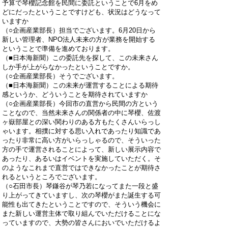
予算で琴櫻記念館を民間に委託ということで6月をめ
どにだったということですけども、状況はどうなって
いますか
（○企画産業部長）担当でございます。6月20日から
新しい管理者、NPO法人未来の方が業務を開始する
ということで準備を進めております。
（■日本海新聞）この委託先を探して、この未来さん
しか手が上がらなかったということですか。
（○企画産業部長）そうでございます。
（■日本海新聞）この未来が運営することによる期待
感というか、どういうことを期待されていますか
（○企画産業部長）今回市の直営から民間の方という
ことなので、当然未来さんの関係者の中に琴櫻、佐渡
ヶ嶽部屋との深い関わりのある方もたくさんいらっし
ゃいます。相撲に対する思い入れであったり知識であ
ったり非常に高い方がいらっしゃるので、そういった
方の手で運営されることによって、新しい展示内容で
あったり、あるいはイベントを実施していただく。そ
のようなこれまで直営ではできなかったことが期待さ
れるというところでございます。
（○石田市長）琴鎌谷が琴乃若になってまた一段と盛
り上がってきていますし、次の琴櫻がまた誕生する可
能性も出てきたということですので、そういう機会に
また新しい運営主体で取り組んでいただけることにな
っていますので、大勢の皆さんにおいでいただけるよ