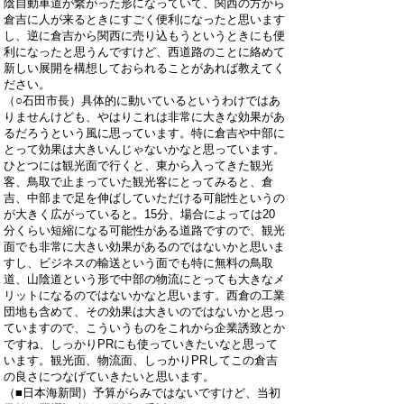
陰自動車道が繋がった形になっていて、関西の方から
倉吉に人が来るときにすごく便利になったと思います
し、逆に倉吉から関西に売り込もうというときにも便
利になったと思うんですけど、西道路のことに絡めて
新しい展開を構想しておられることがあれば教えてく
ださい。
（○石田市長）具体的に動いているというわけではあ
りませんけども、やはりこれは非常に大きな効果があ
るだろうという風に思っています。特に倉吉や中部に
とって効果は大きいんじゃないかなと思っています。
ひとつには観光面で行くと、東から入ってきた観光
客、鳥取で止まっていた観光客にとってみると、倉
吉、中部まで足を伸ばしていただける可能性というの
が大きく広がっていると。15分、場合によっては20
分くらい短縮になる可能性がある道路ですので、観光
面でも非常に大きい効果があるのではないかと思いま
すし、ビジネスの輸送という面でも特に無料の鳥取
道、山陰道という形で中部の物流にとっても大きなメ
リットになるのではないかなと思います。西倉の工業
団地も含めて、その効果は大きいのではないかと思っ
ていますので、こういうものをこれから企業誘致とか
ですね、しっかりPRにも使っていきたいなと思って
います。観光面、物流面、しっかりPRしてこの倉吉
の良さにつなげていきたいと思います。
（■日本海新聞）予算がらみではないですけど、当初