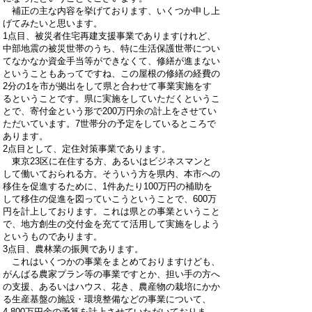
補正の主な内容を挙げております、いくつか申し上
げてみたいと思います。
1点目、被災者住宅再建支援事業でありますけれど、
中部地震の被災世帯のうち、特に生活保護世帯につい
てなかなか資金手当等ができなくて、修繕が進まない
ということもあってですね、この屋根の修繕の経費の
2分の1を市が拠出をして県と合わせて事業実施をす
るということです。県に実施をしていただくというこ
とで、寄付金という形で200万円余の計上をさせてい
ただいています。7世帯分の予定をしているところで
あります。
2点目として、定住対策事業であります。
東京23区に在住する方、あるいはビジネスマンと
して働いておられる方。そういう方を県内、本市への
移住を促進するために、1件あたり100万円の補助を
して移住の促進を図っていこうということで、600万
円を計上しております。これは県との事業ということ
で、地方創生の交付金を充てて活用して実施をしよう
というものであります。
3点目、農林業の振興であります。
これはいくつかの事業をまとめておりますけども、
がんばる農家プラン等の事業ですとか、担い手の方へ
の支援、あるいはハウス、花き、農産物の栽培にかか
る生産基盤の施設・環境整備などの事業について、
4,800万円余の予算を計上させていただいておりま