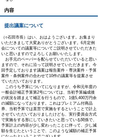
内容
提出議案について
（○石田市長）はい、おはようございます。お集まり
いただきまして大変ありがとうございます。6月定例
会についての議案等についてご説明させていただきた
いと思いますのでよろしくお願いいたします。
お手元のペーパーを配らせていただいていると思い
ますので、それに沿って説明させていただきます。今
回予定しております議案は報告案件・専決案件・予算
案件・条例案件の合わせて10件の議案等を提案させ
ていただいております。
このうち予算についてになりますが、令和元年度の
一般会計補正予算第2号については、当初予算編成後
の状況を踏まえて補正を行うもので、1億5,400万円余
の減額になっております。これはプレミアム付商品
券、当初予算では直営で実施をするということで計上
させていただいておりましたけども、実行委員会方式
で実施をする形にしていきたいと思っている関係で、
予算計上の内容が少し変わったことに伴って、少し減
額を生じたということで、このような減額の補正予算
になったということでございます。