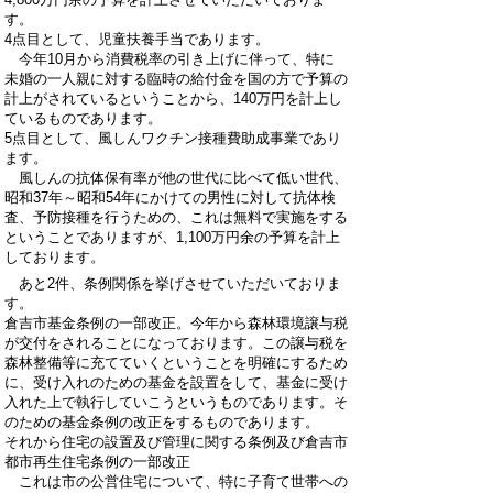
す。
4点目として、児童扶養手当であります。
今年10月から消費税率の引き上げに伴って、特に
未婚の一人親に対する臨時の給付金を国の方で予算の
計上がされているということから、140万円を計上し
ているものであります。
5点目として、風しんワクチン接種費助成事業であり
ます。
風しんの抗体保有率が他の世代に比べて低い世代、
昭和37年～昭和54年にかけての男性に対して抗体検
査、予防接種を行うための、これは無料で実施をする
ということでありますが、1,100万円余の予算を計上
しております。
あと2件、条例関係を挙げさせていただいておりま
す。
倉吉市基金条例の一部改正。今年から森林環境譲与税
が交付をされることになっております。この譲与税を
森林整備等に充てていくということを明確にするため
に、受け入れのための基金を設置をして、基金に受け
入れた上で執行していこうというものであります。そ
のための基金条例の改正をするものであります。
それから住宅の設置及び管理に関する条例及び倉吉市
都市再生住宅条例の一部改正
これは市の公営住宅について、特に子育て世帯への