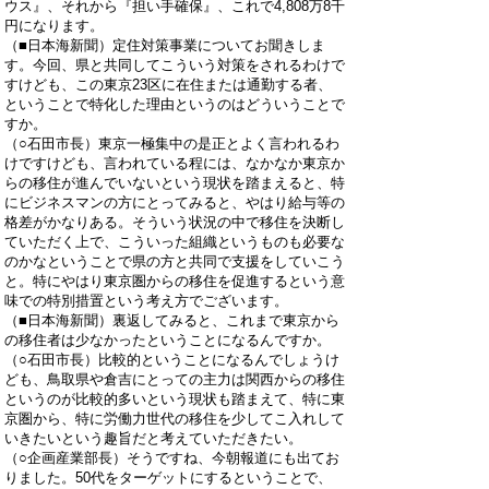
ウス』、それから『担い手確保』、これで4,808万8千
円になります。
（■日本海新聞）定住対策事業についてお聞きしま
す。今回、県と共同してこういう対策をされるわけで
すけども、この東京23区に在住または通勤する者、
ということで特化した理由というのはどういうことで
すか。
（○石田市長）東京一極集中の是正とよく言われるわ
けですけども、言われている程には、なかなか東京か
らの移住が進んでいないという現状を踏まえると、特
にビジネスマンの方にとってみると、やはり給与等の
格差がかなりある。そういう状況の中で移住を決断し
ていただく上で、こういった組織というものも必要な
のかなということで県の方と共同で支援をしていこう
と。特にやはり東京圏からの移住を促進するという意
味での特別措置という考え方でございます。
（■日本海新聞）裏返してみると、これまで東京から
の移住者は少なかったということになるんですか。
（○石田市長）比較的ということになるんでしょうけ
ども、鳥取県や倉吉にとっての主力は関西からの移住
というのが比較的多いという現状も踏まえて、特に東
京圏から、特に労働力世代の移住を少してこ入れして
いきたいという趣旨だと考えていただきたい。
（○企画産業部長）そうですね、今朝報道にも出てお
りました。50代をターゲットにするということで、