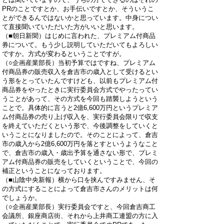
PRのことですとか、お手伝いですとか、そういうこ
とができるんではないかと思っています。中身につい
て直接聞いていただいた方がいいと思います。
（■朝日新聞）はじめに言われた、プレミアム付商品
券について。もう少し説明していただいてもよろしい
ですか。方式が変わるということですが。
（○企画産業部長）当初予算ではですね、プレミアム
付商品券の販売収入を倉吉市の歳入として受けるとい
う形をとっていたんですけども、以前もプレミアム付
商品券をやったときに実行委員会方式でやったってい
うことがあって、その方式を今回も踏襲しようという
ことで。具体的に言うと2億6,600万円というプレミア
ム付商品券の売り上げ収入を、実行委員会限りで収支
を終えていただくという形で、今後調整をしていくと
いうことになりましたので。そのことによって、倉吉
市の歳入から2億6,600万円を落とすというようなこと
で、倉吉市の歳入・歳出予算を通さない形で、プレミ
アム付商品券の販売をしていくということで、今回の
補正ということになっております。
（■山陰中央新報）横から口を挟んですみません、そ
の方式にすることによって倉吉市さんのメリットは何
でしょうか。
（○企画産業部長）実行委員会ですと、今回倉吉商工
会議所、銀座商店街、それから上井商工連盟の方に入