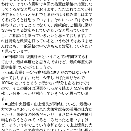
わけで。そういう意味で今回の措置は最後の措置にな
ってくるかなと思っております。ただこれで全てが解
決するかというとそれでもまだやはり積み残しは出て
くるだろうとは思っています。それについてはそれで
終わりということではなくて、継続的にご相談に乗り
ながらできる対応をしていきたいなと思っています
し、ご相談にも乗っていきたいと思っております。こ
れは特別な政策を打っているというわけではありませ
んけども、一般業務の中できちんと対応していきたい
と思っています。
（■中国新聞）復興計画ということで3年間立てられ
ており、最終年度だと思うんですけど、最終年度の課
題や進捗はいかがでしょうか。
（○石田市長）一定程度順調に進んだのではないかと
思っております。ただ、今申し上げた通りそれで
100%かというとそうは行かない部分もあるわけです
ので。そこの部分は現実をしっかり踏まえながら積み
残した分をしっかり対応していきたいと思っていま
す。
（■山陰中央新報）山上憶良が関係している、最後の
方でさっきおっしゃられた大御堂廃寺の活用の仕方だ
ったり、国分寺の関係だったり、まさに今その整備計
画を作ろうとされているところだったと思いますけ
ど、そういう中でこういう令和となって山上憶良に光
が当たって、その倉吉の人だよということで追い風が