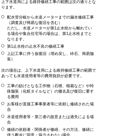
上下水道局による維持修繕工事の範囲は次の通りとな
ります。
配水管分岐から水道メーターまでの漏水修繕工事
（調査及び簡易な復旧を含む）
ただし、水道メーターが第1止水栓から離れてい
る場合や集合住宅等の場合は、第1止水栓までと
なります。
第1止水栓の止水不良の修繕工事
上記工事に伴う仮復旧（埋め戻し、砕石、簡易舗
装）
次の場合は、上下水道局による維持修繕工事の範囲で
あっても水道使用者等の費用負担が必要です。
工事の妨げとなる工作物（石積、植栽など）や特
殊舗装（化粧タイルなど）の撤去及び復旧に要す
る費用
お客様が直接工事事業者等に依頼し修繕された場
合
水道使用者等・第三者の故意または過失による場
合
修繕の依頼者・関係者が修繕、その方法、修繕に
伴う断水に同意・協力されない場合