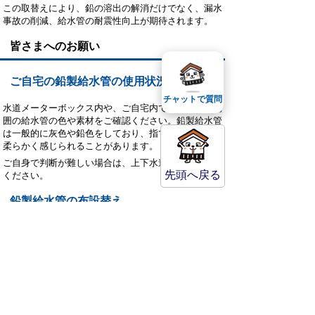
この取替えにより、鉛の溶出の解消だけでなく、漏水
事故の削減、給水管の耐震性向上が期待されます。
皆さまへのお願い
ご自宅の鉛製給水管の使用状況の確認
チャットで質問
水道メーターボックス内や、ご自宅内で確認できる範
囲の給水管の色や素材をご確認ください。鉛製給水管
は一般的に灰色や鉛色をしており、指で触ると比較的
柔らかく感じられることがあります。
ご自身で判断が難しい場合は、上下水道局までご連絡
先頭へ戻る
ください。
鉛製給水管の布設替え
長期的な視点での安全な水道水の確保のためには、鉛
製給水管の布設替えが最も確実な対策です。
鉛は体内に蓄積される性質があるため、長期的な健康
リスクを避けるためにも布設替えが推奨されます。
布設替工事は使用者（所有者）のご負担で行っていた
だく必要があります。工事については市指定給水装置
工事事業者へ依頼してください。