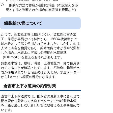
一般的な方法で修繕が困難な場合（布設替えを必
要とすると判断された場合の布設替え費用など）
鉛製給水管について
かつて、鉛製給水管は錆びにくい、柔軟性に富み加
工・修繕が容易という特性から、
1980
年代後半まで
給水管として広く使用されてきました。しかし、鉛は
人体に有害な物質であり、給水管内で水が長時間滞留
した場合、水道水に溶出し鉛濃度が水質基準
（
0.01mg/L
）を超えるおそれがあります。
鉛製給水管は、成徳、明倫、上灘地区の一部で使用さ
れていることが確認されています。宅地側に鉛製給水
管が使用されている場合のほとんどが、水道メーター
から
1メートル
程度の部分になります。
倉吉市上下水道局の鉛管対策
倉吉市上下水道局では、配水管の更新工事に合わせて
配水管から分岐して水道メーターまでの鉛製給水管
を、鉛が溶出しない新しい管に取替える工事を進めて
います。