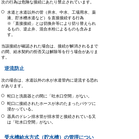
次の行為は危険な接続にあたり禁止されています。
水道と水道以外の管（井水、中水、工場用水、薬
液、貯水槽水道など）を直接接続する行為
※「直接接続」とは切換弁等により切り替えられ
るもの、逆止弁、混合水栓によるものも含みま
す。
当該接続が確認された場合は、接続が解消されるまで
の間、給水契約の拒否又は解除等を行う場合がありま
す。
逆流防止
次の場合は、水道以外の水が水道管内に逆流する恐れ
があります。
蛇口と洗面器との間に「吐水口空間」がない。
蛇口に接続されたホースが水のたまったバケツに
浸かっている。
器具のドレン排水管が排水管と接続されている又
は「吐水口空間」がない。
受水槽給水方式（貯水槽）の管理につい