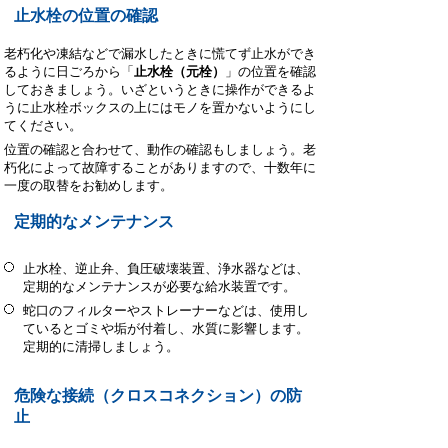
止水栓の位置の確認
老朽化や凍結などで漏水したときに慌てず止水ができ
るように日ごろから「
止水栓（元栓）
」の位置を確認
しておきましょう。いざというときに操作ができるよ
うに止水栓ボックスの上にはモノを置かないようにし
てください。
位置の確認と合わせて、動作の確認もしましょう。老
朽化によって故障することがありますので、十数年に
一度の取替をお勧めします。
定期的なメンテナンス
止水栓、逆止弁、負圧破壊装置、浄水器などは、
定期的なメンテナンスが必要な給水装置です。
蛇口のフィルターやストレーナーなどは、使用し
ているとゴミや垢が付着し、水質に影響します。
定期的に清掃しましょう。
危険な接続（クロスコネクション）の防
止