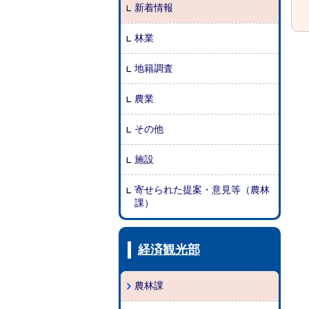
新着情報
林業
地籍調査
農業
その他
施設
寄せられた提案・意見等（農林
課）
経済観光部
農林課