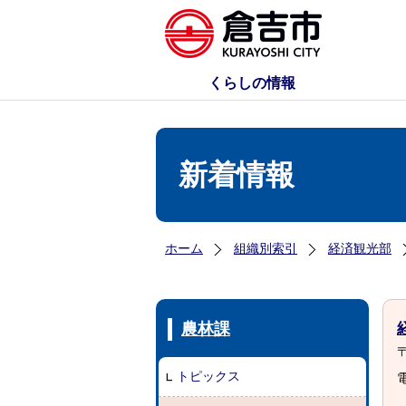
くらしの情報
新着情報
ホーム
組織別索引
経済観光部
農林課
〒
トピックス
電