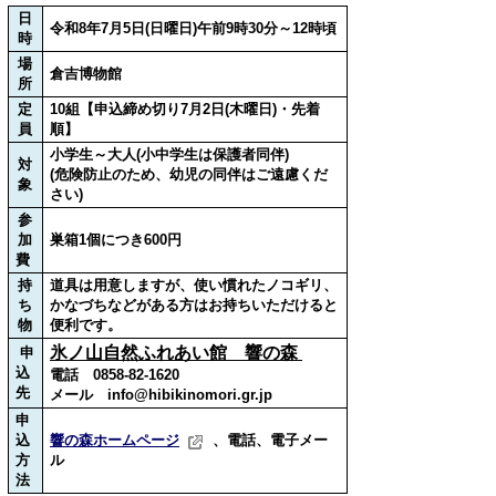
日
令和8年7月5日(日曜日)午前9時30分～12時頃
時
場
倉吉博物館
所
定
10組【申込締め切り7月2日(木曜日)・先着
員
順】
小学生～大人(小中学生は保護者同伴)
対
(危険防止のため、幼児の同伴はご遠慮くだ
象
さい)
参
加
巣箱1個につき600円
費
持
道具は用意しますが、使い慣れたノコギリ、
ち
かなづちなどがある方はお持ちいただけると
物
便利です。
氷ノ山自然ふれあい館 響の森
申
込
電話 0858-82-1620
先
メール info@hibikinomori.gr.jp
申
込
響の森ホームページ
、電話、電子メー
方
ル
法