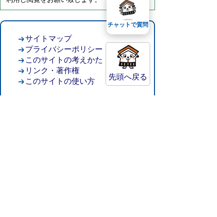
チャットで質問
サイトマップ
プライバシーポリシー
このサイトの考えかた
リンク・著作権
先頭へ戻る
このサイトの使い方
倉吉市役所
法人番号：8000020312037
〒682-8611 鳥取県倉吉市葵町722
窓口ご案内
開庁時間：平日午前8時30分～午後5時15分
（祝日および年末年始を除く）
TEL:
0858-22-8111
FAX:0858-22-1087