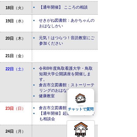
【通年開催】 こころの相談
18日
（火）
せきがね図書館：あかちゃんの
19日
（水）
おはなしかい
元気！はつらつ！音読教室にご
20日
（木）
参加ください
21日
（金）
令和8年度鳥取看護大学・鳥取
22日
（土）
短期大学公開講座を開催しま
す。
倉吉市立図書館：ストーリーテ
リングのおはなし会
健康教室
倉吉市立図書館：おはなしかい
23日
（日）
チャットで質問
【通年開催】起業・経営なんで
も相談会
24日
（月）