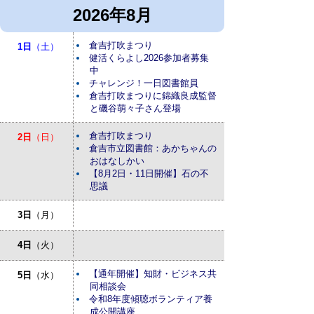
2026年8月
倉吉打吹まつり
1日
（土）
健活くらよし2026参加者募集
中
チャレンジ！一日図書館員
倉吉打吹まつりに錦織良成監督
と磯谷萌々子さん登場
倉吉打吹まつり
2日
（日）
倉吉市立図書館：あかちゃんの
おはなしかい
【8月2日・11日開催】石の不
思議
3日
（月）
4日
（火）
【通年開催】知財・ビジネス共
5日
（水）
同相談会
令和8年度傾聴ボランティア養
成公開講座