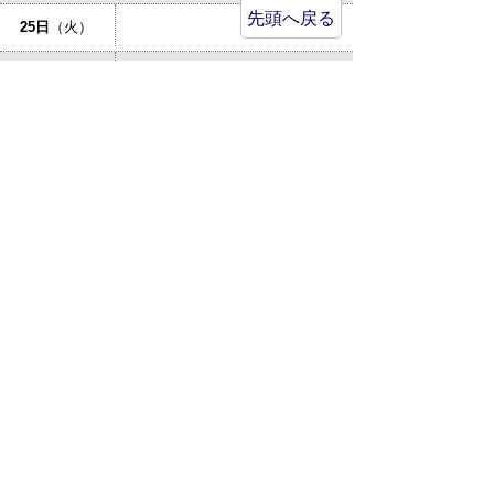
先頭へ戻る
25日
（火）
倉吉市立図書館：あかちゃんの
26日
（水）
おはなしかい
27日
（木）
特設人権相談所が開設されます
28日
（金）
29日
（土）
30日
（日）
31日
（月）
サイトマップ
プライバシーポリシー
このサイトの考えかた
リンク・著作権