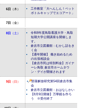
工作教室「大へんしん！ペット
6日
（木）
ボトルキャップでエコアート」
7日
（金）
令和8年度鳥取看護大学・鳥取
8日
（土）
短期大学公開講座を開催しま
す。
倉吉市立図書館：むかし話をき
く会
【通年開催】 働き始めるため
の出張相談会
【倉吉市民は特別料金】ガイナ
ーレ鳥取 倉吉市ホームタウ
ン・デイが開催されます
部落解放研究第54回倉吉市集
9日
（日）
会
倉吉市立図書館：おはなしかい
【8月9日開催】万華鏡を作ろ
う ※受付終了