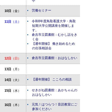
中
労働セミナー
10日
（金）
令和8年度鳥取看護大学・鳥取
11日
（土）
短期大学公開講座を開催しま
す。
倉吉市立図書館：むかし話をき
く会
【通年開催】 働き始めるため
の出張相談会
倉吉市立図書館：おはなしかい
12日
（日）
13日
（月）
【通年開催】 こころの相談
14日
（火）
せきがね図書館：あかちゃんの
15日
（水）
おはなしかい
元気！はつらつ！音読教室にご
16日
（木）
参加ください