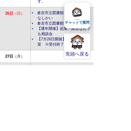
す。
倉吉市立図書館：外国語でおは
26日
（日）
なしかい
チャットで質問
倉吉市立図書館：おはなしかい
【通年開催】起業・経営なんで
も相談会
【7月26日開催】おさかな教
室 ※受付終了
先頭へ戻る
27日
（月）
28日
（火）
29日
（水）
30日
（木）
31日
（金）
サイトマップ