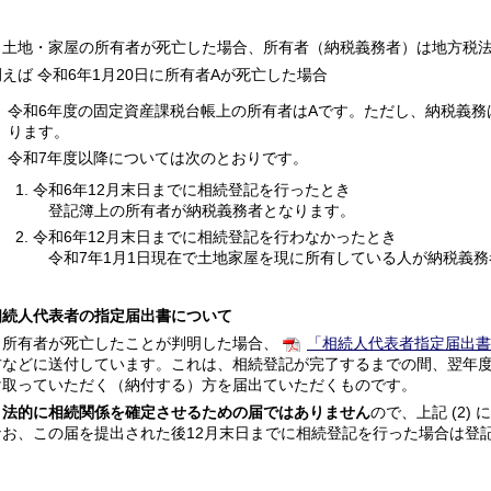
土地・家屋の所有者が死亡した場合、所有者（納税義務者）は地方税法
例えば 令和6年1月20日に所有者Aが死亡した場合
令和6年度の固定資産課税台帳上の所有者はAです。ただし、納税義務
ります。
令和7年度以降については次のとおりです。
令和6年12月末日までに相続登記を行ったとき
登記簿上の所有者が納税義務者となります。
令和6年12月末日までに相続登記を行わなかったとき
令和7年1月1日現在で土地家屋を現に所有している人が納税義務
相続人代表者の指定届出書について
所有者が死亡したことが判明した場合、
「相続人代表者指定届出
方などに送付しています。これは、相続登記が完了するまでの間、翌年
け取っていただく（納付する）方を届出ていただくものです。
法的に相続関係を確定させるための届ではありません
ので、上記 (2
なお、この届を提出された後12月末日までに相続登記を行った場合は登