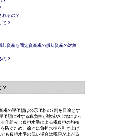
の？
？
されるの？
して？
償却資産も固定資産税の償却資産の対象
るの？
て？
産税の評価額は公示価格の7割を目途とす
評価額に対する税負担が地域や土地によっ
する仕組み（負担水準による税負担の均衡
加を防ぐため、徐々に負担水準を引き上げ
地でも負担水準の低い場合は税額が上がる