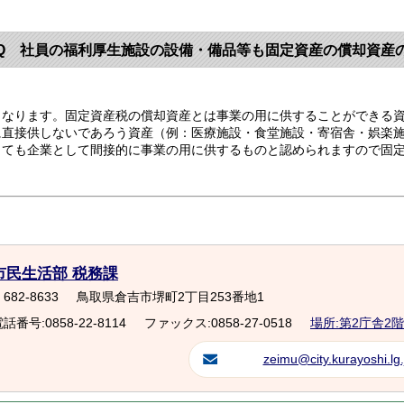
Q 社員の福利厚生施設の設備・備品等も固定資産の償却資産
なります。固定資産税の償却資産とは事業の用に供することができる資
に直接供しないであろう資産（例：医療施設・食堂施設・寄宿舎・娯楽
っても企業として間接的に事業の用に供するものと認められますので固
市民生活部 税務課
682-8633
鳥取県倉吉市堺町2丁目253番地1
話番号:0858-22-8114
ファックス:0858-27-0518
場所:第2庁舎2階
zeimu@city.kurayoshi.lg.