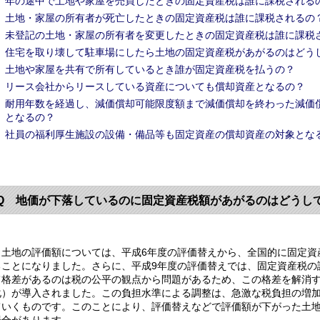
年の途中で土地や家屋を売買したときの固定資産税は誰に課税される
土地・家屋の所有者が死亡したときの固定資産税は誰に課税されるの
未登記の土地・家屋の所有者を変更したときの固定資産税は誰に課税
住宅を取り壊して駐車場にしたら土地の固定資産税があがるのはどう
土地や家屋を共有で所有しているとき誰が固定資産税を払うの？
リース会社からリースしている資産についても償却資産となるの？
耐用年数を経過し、減価償却可能限度額まで減価償却を終わった減価
となるの？
社員の福利厚生施設の設備・備品等も固定資産の償却資産の対象とな
Q 地価が下落しているのに固定資産税額があがるのはどうし
土地の評価額については、平成6年度の評価替えから、全国的に固定資
ることになりました。さらに、平成9年度の評価替えでは、固定資産税の
て格差があるのは税の公平の観点から問題があるため、この格差を解消
化）が導入されました。この負担水準による調整は、急激な税負担の増
ていくものです。このことにより、評価替えなどで評価額が下がった土