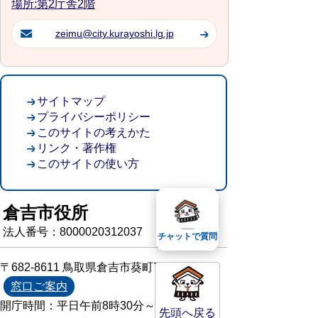
場所:第2庁舎2階
zeimu@city.kurayoshi.lg.jp
サイトマップ
プライバシーポリシー
このサイトの考えかた
リンク・著作権
このサイトの使い方
倉吉市役所
法人番号：8000020312037
チャットで質問
〒682-8611 鳥取県倉吉市葵町722
窓口ご案内
開庁時間：平日午前8時30分～午後5時15分
先頭へ戻る