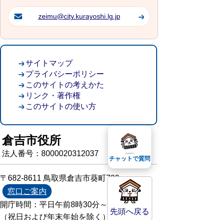
zeimu@city.kurayoshi.lg.jp
サイトマップ
プライバシーポリシー
このサイトの考えかた
リンク・著作権
このサイトの使い方
倉吉市役所
法人番号：8000020312037
チャットで質問
〒682-8611 鳥取県倉吉市葵町722
窓口ご案内
開庁時間：平日午前8時30分～午後5時15分
先頭へ戻る
（祝日および年末年始を除く）