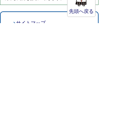
先頭へ戻る
サイトマップ
プライバシーポリシー
このサイトの考えかた
リンク・著作権
このサイトの使い方
倉吉市役所
法人番号：8000020312037
〒682-8611 鳥取県倉吉市葵町722
窓口ご案内
開庁時間：平日午前8時30分～午後5時15分
（祝日および年末年始を除く）
TEL:
0858-22-8111
FAX:0858-22-1087