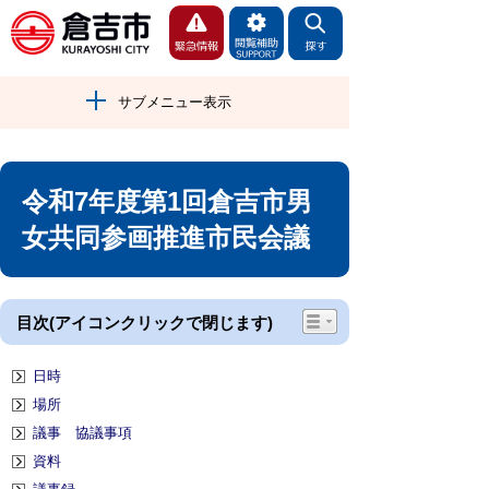
サブメニュー表示
令和7年度第1回倉吉市男
女共同参画推進市民会議
目次(アイコンクリックで閉じます)
日時
場所
議事 協議事項
資料