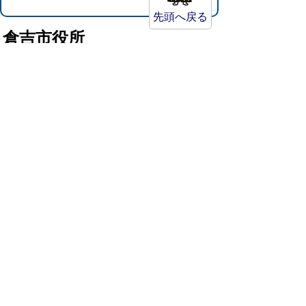
先頭へ戻る
倉吉市役所
法人番号：8000020312037
〒682-8611 鳥取県倉吉市葵町722
窓口ご案内
開庁時間：平日午前8時30分～午後5時15分
（祝日および年末年始を除く）
TEL:
0858-22-8111
FAX:0858-22-1087
市役所へのアクセス
市役所電話帳
庁舎案内
統計情報・人口情報