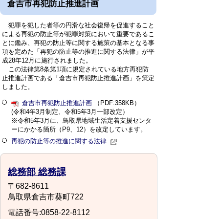
倉吉市再犯防止推進計画
犯罪を犯した者等の円滑な社会復帰を促進すること
による再犯の防止等が犯罪対策において重要であるこ
とに鑑み、再犯の防止等に関する施策の基本となる事
項を定めた「再犯の防止等の推進に関する法律」が平
成28年12月に施行されました。
この法律第8条第1項に規定されている地方再犯防
止推進計画である「倉吉市再犯防止推進計画」を策定
しました。
倉吉市再犯防止推進計画
（PDF:358KB）
(令和4年3月制定、令和5年3月一部改定）
※令和5年3月に、鳥取県地域生活定着支援センタ
ーにかかる箇所（P9、12）を改定しています。
再犯の防止等の推進に関する法律
総務部 総務課
〒682-8611
鳥取県倉吉市葵町722
電話番号:0858-22-8112