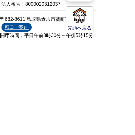
法人番号：8000020312037
〒682-8611 鳥取県倉吉市葵町722
窓口ご案内
先頭へ戻る
開庁時間：平日午前8時30分～午後5時15分
（祝日および年末年始を除く）
TEL:
0858-22-8111
FAX:0858-22-1087
市役所へのアクセス
市役所電話帳
庁舎案内
統計情報・人口情報
Copyright(C) Kurayoshi City All Rights