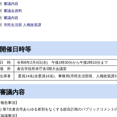
審議内容
審議会資料
審議内容
市民生活部 人権政策課
開催日時等
日 時
令和8年2月4日(水) 午後1時30分から午後2時10分まで
場 所
倉吉市役所本庁舎3階大会議室
出席者
委員14名(全委員16名)、事務局(市民生活部長、人権政策課3
審議内容
【報告事項】
(1) 第7次倉吉市あらゆる差別をなくする総合計画のパブリックコメント
【協議事項】