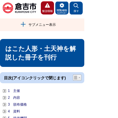
サブメニュー表示
はこた人形・土天神を解
説した冊子を刊行
目次(アイコンクリックで閉じます)
1 主催
2 内容
3 頒布価格
4 資料