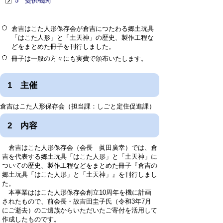
5 提供機関
倉吉はこた人形保存会が倉吉につたわる郷土玩具
「はこた人形」と「土天神」の歴史、製作工程な
どをまとめた冊子を刊行しました。
冊子は一般の方々にも実費で頒布いたします。
1 主催
倉吉はこた人形保存会（担当課：しごと定住促進課）
2 内容
倉吉はこた人形保存会（会長 眞田廣幸）では、倉
吉を代表する郷土玩具「はこた人形」と「土天神」に
ついての歴史、製作工程などをまとめた冊子『倉吉の
郷土玩具「はこた人形」と「土天神」』を刊行しまし
た。
本事業ははこた人形保存会創立10周年を機に計画
されたもので、前会長・故吉田圭子氏（令和3年7月
にご逝去）のご遺族からいただいたご寄付を活用して
作成したものです。