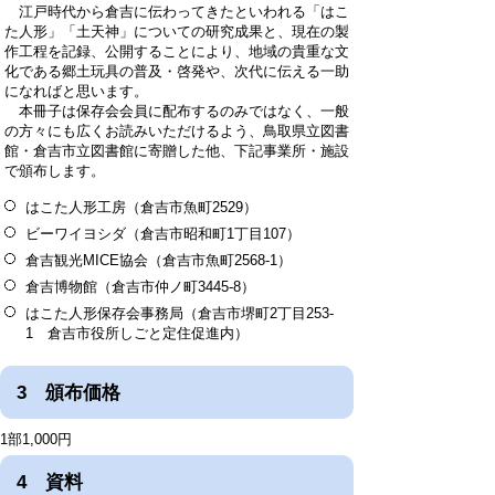
江戸時代から倉吉に伝わってきたといわれる「はこ
た人形」「土天神」についての研究成果と、現在の製
作工程を記録、公開することにより、地域の貴重な文
化である郷土玩具の普及・啓発や、次代に伝える一助
になればと思います。
本冊子は保存会会員に配布するのみではなく、一般
の方々にも広くお読みいただけるよう、鳥取県立図書
館・倉吉市立図書館に寄贈した他、下記事業所・施設
で頒布します。
はこた人形工房（倉吉市魚町2529）
ビーワイヨシダ（倉吉市昭和町1丁目107）
倉吉観光MICE協会（倉吉市魚町2568-1）
倉吉博物館（倉吉市仲ノ町3445-8）
はこた人形保存会事務局（倉吉市堺町2丁目253-
1 倉吉市役所しごと定住促進内）
3 頒布価格
1部1,000円
4 資料