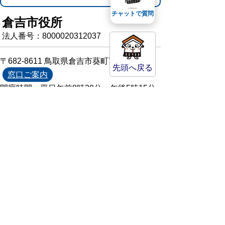
チャットで質問
倉吉市役所
法人番号：8000020312037
〒682-8611 鳥取県倉吉市葵町722
先頭へ戻る
窓口ご案内
開庁時間：平日午前8時30分～午後5時15分
（祝日および年末年始を除く）
TEL:
0858-22-8111
FAX:0858-22-1087
市役所へのアクセス
市役所電話帳
庁舎案内
統計情報・人口情報