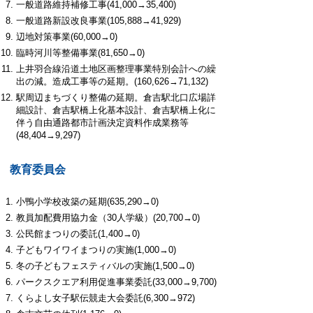
一般道路維持補修工事(41,000→35,400)
一般道路新設改良事業(105,888→41,929)
辺地対策事業(60,000→0)
臨時河川等整備事業(81,650→0)
上井羽合線沿道土地区画整理事業特別会計への繰
出の減。造成工事等の延期。(160,626→71,132)
駅周辺まちづくり整備の延期。倉吉駅北口広場詳
細設計、倉吉駅橋上化基本設計、倉吉駅橋上化に
伴う自由通路都市計画決定資料作成業務等
(48,404→9,297)
教育委員会
小鴨小学校改築の延期(635,290→0)
教員加配費用協力金（30人学級）(20,700→0)
公民館まつりの委託(1,400→0)
子どもワイワイまつりの実施(1,000→0)
冬の子どもフェスティバルの実施(1,500→0)
パークスクエア利用促進事業委託(33,000→9,700)
くらよし女子駅伝競走大会委託(6,300→972)