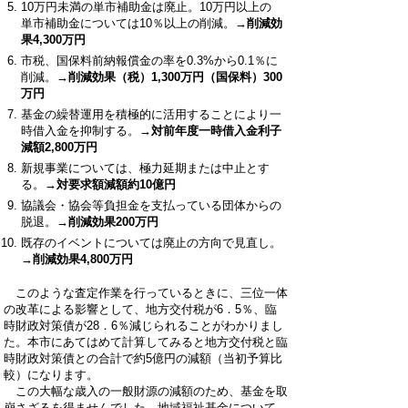
10万円未満の単市補助金は廃止。10万円以上の
単市補助金については10％以上の削減。
→削減効
果4,300万円
市税、国保料前納報償金の率を0.3%から0.1％に
削減。
→削減効果（税）1,300万円（国保料）300
万円
基金の繰替運用を積極的に活用することにより一
時借入金を抑制する。
→対前年度一時借入金利子
減額2,800万円
新規事業については、極力延期または中止とす
る。
→対要求額減額約10億円
協議会・協会等負担金を支払っている団体からの
脱退。
→削減効果200万円
既存のイベントについては廃止の方向で見直し。
→削減効果4,800万円
このような査定作業を行っているときに、三位一体
の改革による影響として、地方交付税が6．5％、臨
時財政対策債が28．6％減じられることがわかりまし
た。本市にあてはめて計算してみると地方交付税と臨
時財政対策債との合計で約5億円の減額（当初予算比
較）になります。
この大幅な歳入の一般財源の減額のため、基金を取
崩さざるを得ませんでした。地域福祉基金について