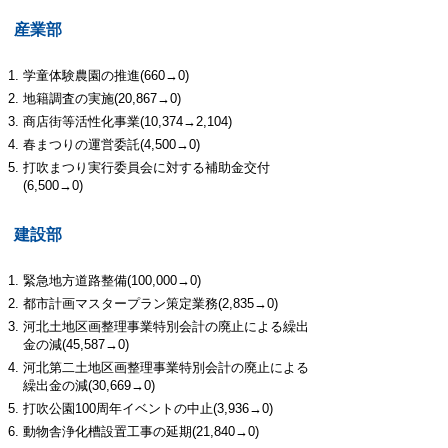
産業部
学童体験農園の推進(660→0)
地籍調査の実施(20,867→0)
商店街等活性化事業(10,374→2,104)
春まつりの運営委託(4,500→0)
打吹まつり実行委員会に対する補助金交付
(6,500→0)
建設部
緊急地方道路整備(100,000→0)
都市計画マスタープラン策定業務(2,835→0)
河北土地区画整理事業特別会計の廃止による繰出
金の減(45,587→0)
河北第二土地区画整理事業特別会計の廃止による
繰出金の減(30,669→0)
打吹公園100周年イベントの中止(3,936→0)
動物舎浄化槽設置工事の延期(21,840→0)