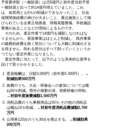
予算要求額（一般財源）は155億円と前年度当初予算
一般財源と比べて約14億円増えていました。これ
は、各部局とも9％の削減ができなかったこと、社会
保障関係経費の伸びが大きいこと、重点施策として掲
げられている企業立地推進、情報基盤整備、学校施設
整備があることなどの理由によるものです。
そのため、査定作業で14億円を減額しなければな
りませんから、新規事業はほとんど削減し、既存事業
の義務的経費を除く部分についても大幅に削減せざる
を得ません。削れる部分はすべて削っていくというか
つてない査定作業になりました。
査定作業に当たって、以下のような具体的な基準を
設けて取りかかりました。
委員報酬は、日額3,000円（前年度6,300円）。
→
削減効果500万円
旅費のうち、大会・研修会への参加については概
ね50％削減。県外の複数出張、視察研修の抑制。
→対前年度旅費減額1,500万円
消耗品費のうち事務用品は50％,その他の消耗品
は概ね10％削減。
→対前年度消耗品費減額2,700
万円
公用車120台のうち30台を廃止する。
→削減効果
200万円