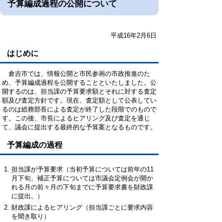
予算編成過程の公開について
平成16年2月6日
はじめに
倉吉市では、情報公開と市民参画の市政推進のた
め、予算編成過程を公開することといたしました。公
開するのは、担当課の予算要求額とそれに対する査定
額及び査定方針です。現在、査定額として公表してい
るのは総務部長による査定が終了した段階でのもので
す。この後、市長によるヒアリング及び査定を通じ
て、議会に提出する最終的な予算案となるものです。
予算編成の過程
担当課が予算要求（当初予算については前年の11
月下旬、補正予算については市議会定例会が開か
れる月の前々月の下旬までに予算要求書を財政課
に提出。）
財政課によるヒアリング（担当課ごとに要求内容
を聞き取り）