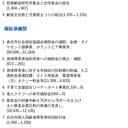
部落解放研究市集会と女性集会の統合
(1,404→947)
解放文化祭と児童館まつりの統合(1,255→1,135)
福祉保健部
倉吉市社会福祉協議会補助金の減額。金婚・ダイ
ヤモンド婚事業、ボラントピア事業等。
(58,608→51,264)
身体障害者福祉団体への補助金の廃止・減額
(672→291)
身体障害者に対する市独自の扶助費の削減。人工
透析患者通院費、ストマ用装具、重度障害者
（児）タクシー料金等(11,358→6,833)
子育て支援総合コーディネート事業(5,334→0)
老人クラブへの単市補助金(560→0)
敬老会の対象年齢を75才から76才へ引き上げ、
また敬老会委託料の単価の見直し。
(18,435→12,135)
在住外国人高齢者障害者特別給付金
(1,500→1,200)