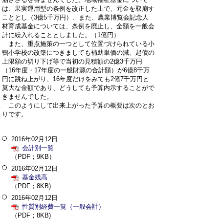
は、果実運用型の条例を改正した上で、元金を取崩す
こととし（3億5千万円）、また、農業博覧会記念人
材育成基金については、条例を廃止し、全額を一般会
計に繰入れることとしました。（1億円）
また、重点施策の一つとして位置づけられている小
鴨小学校の改築につきましても補助単価の減、起債の
上限額の切り下げ等で当初の見積額の2億3千万円
（16年度・17年度の一般財源の合計額）が6億8千万
円に跳ね上がり、16年度だけをみても2億7千万円と
莫大な金額であり、どうしても予算内示することがで
きませんでした。
このようにして出来上がった予算の概要は次のとお
りです。
2016年02月12日
会計別一覧
（PDF；9KB）
2016年02月12日
基金残高
（PDF；8KB)
2016年02月12日
性質別経費一覧（一般会計）
（PDF；8KB)