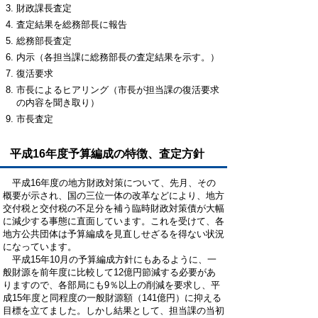
財政課長査定
査定結果を総務部長に報告
総務部長査定
内示（各担当課に総務部長の査定結果を示す。）
復活要求
市長によるヒアリング（市長が担当課の復活要求
の内容を聞き取り）
市長査定
平成16年度予算編成の特徴、査定方針
平成16年度の地方財政対策について、先月、その
概要が示され、国の三位一体の改革などにより、地方
交付税と交付税の不足分を補う臨時財政対策債が大幅
に減少する事態に直面しています。これを受けて、各
地方公共団体は予算編成を見直しせざるを得ない状況
になっています。
平成15年10月の予算編成方針にもあるように、一
般財源を前年度に比較して12億円節減する必要があ
りますので、各部局にも9％以上の削減を要求し、平
成15年度と同程度の一般財源額（141億円）に抑える
目標を立てました。しかし結果として、担当課の当初