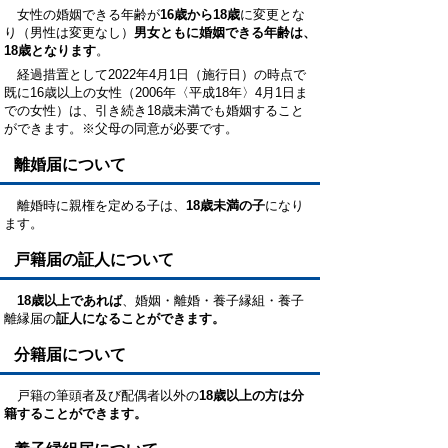
女性の婚姻できる年齢が
16歳から18歳
に変更とな
り（男性は変更なし）
男女ともに婚姻できる年齢は、
18歳となります
。
経過措置として2022年4月1日（施行日）の時点で
既に16歳以上の女性（2006年〈平成18年〉4月1日ま
での女性）は、引き続き18歳未満でも婚姻すること
ができます。※父母の同意が必要です。
離婚届について
離婚時に親権を定める子は、
18歳未満の子
になり
ます。
戸籍届の証人について
18歳以上であれば
、婚姻・離婚・養子縁組・養子
離縁届の
証人になることができます。
分籍届について
戸籍の筆頭者及び配偶者以外の
18歳以上の方は分
籍することができます。