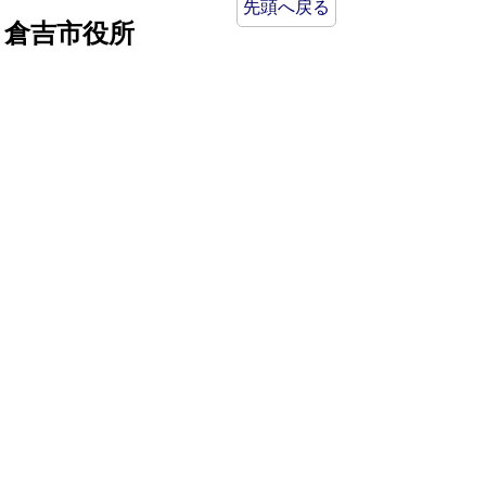
先頭へ戻る
倉吉市役所
法人番号：8000020312037
〒682-8611 鳥取県倉吉市葵町722
窓口ご案内
開庁時間：平日午前8時30分～午後5時15分
（祝日および年末年始を除く）
TEL:
0858-22-8111
FAX:0858-22-1087
市役所へのアクセス
市役所電話帳
庁舎案内
統計情報・人口情報