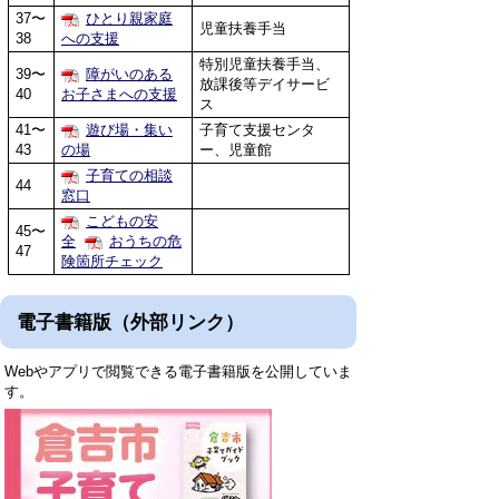
37〜
ひとり親家庭
児童扶養手当
38
への支援
特別児童扶養手当、
39〜
障がいのある
放課後等デイサービ
40
お子さまへの支援
ス
41〜
遊び場・集い
子育て支援センタ
43
の場
ー、児童館
子育ての相談
44
窓口
こどもの安
45〜
全
おうちの危
47
険箇所チェック
電子書籍版（外部リンク）
Webやアプリで閲覧できる電子書籍版を公開していま
す。