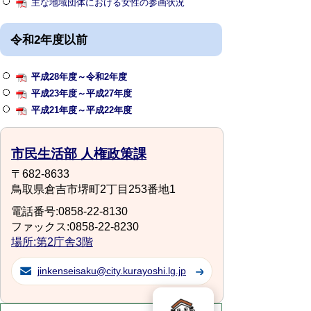
主な地域団体における女性の参画状況
令和2年度以前
平成28年度～令和2年度
平成23年度～平成27年度
平成21年度～平成22年度
市民生活部 人権政策課
〒682-8633
鳥取県倉吉市堺町2丁目253番地1
電話番号:0858-22-8130
ファックス:0858-22-8230
場所:第2庁舎3階
jinkenseisaku@city.kurayoshi.lg.jp